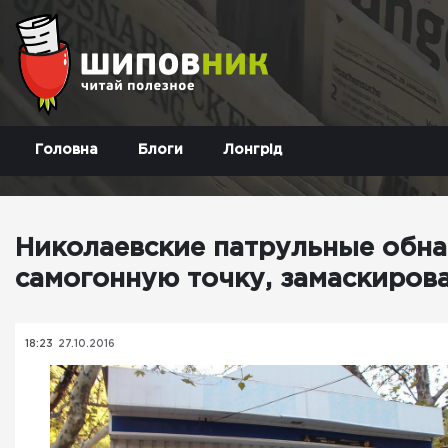
Головна
Блоги
Лонгрід
Николаевские патрульные обн
самогонную точку, замаскиров
18:23
27.10.2016