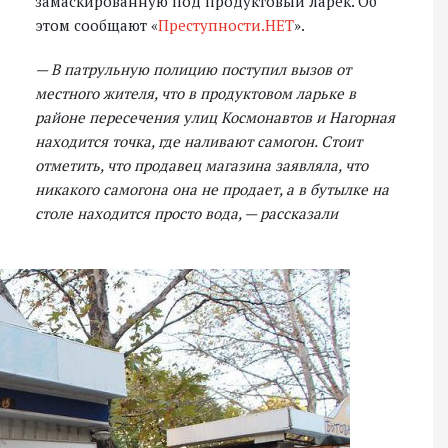
замаскированную под продуктовый ларек. Об
этом сообщают «
Преступности.НЕТ
».
— В патрульную полицию поступил вызов от
местного жителя, что в продуктовом ларьке в
районе пересечения улиц Космонавтов и Нагорная
находится точка, где наливают самогон. Стоит
отметить, что продавец магазина заявляла, что
никакого самогона она не продает, а в бутылке на
столе находится просто вода, — рассказали