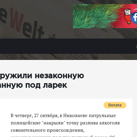
аружили незаконную
анную под ларек
В четверг, 27 октября, в Николаеве патрульные
полицейские "накрыли" точку разлива алкоголя
сомнительного происхождения,