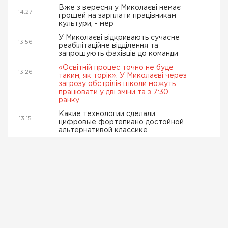
Вже з вересня у Миколаєві немає
14:27
грошей на зарплати працівникам
культури, - мер
У Миколаєві відкривають сучасне
13:56
реабілітаційне відділення та
запрошують фахівців до команди
«Освітній процес точно не буде
13:26
таким, як торік»: У Миколаєві через
загрозу обстрілів школи можуть
працювати у дві зміни та з 7:30
ранку
Какие технологии сделали
13:15
цифровые фортепиано достойной
альтернативой классике