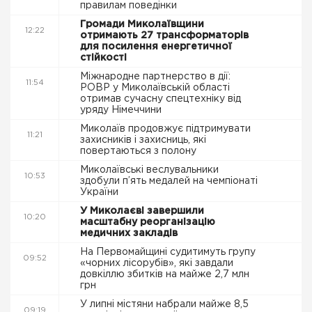
правилам поведінки
Громади Миколаївщини
12:22
отримають 27 трансформаторів
для посилення енергетичної
стійкості
Міжнародне партнерство в дії:
11:54
РОВР у Миколаївській області
отримав сучасну спецтехніку від
уряду Німеччини
Миколаїв продовжує підтримувати
11:21
захисників і захисниць, які
повертаються з полону
Миколаївські веслувальники
10:53
здобули п’ять медалей на чемпіонаті
України
У Миколаєві завершили
10:20
масштабну реорганізацію
медичних закладів
На Первомайщині судитимуть групу
09:52
«чорних лісорубів», які завдали
довкіллю збитків на майже 2,7 млн
грн
У липні містяни набрали майже 8,5
09:19