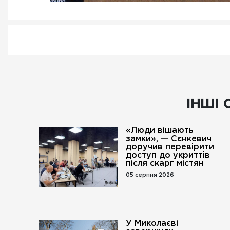
ІНШІ 
«Люди вішають
замки», — Сєнкевич
доручив перевірити
доступ до укриттів
після скарг містян
05 серпня 2026
У Миколаєві