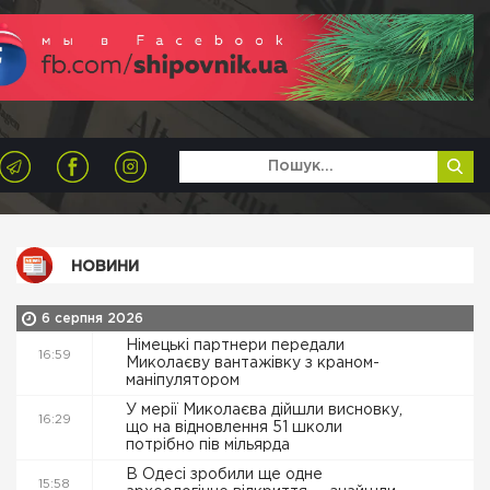
НОВИНИ
6 серпня 2026
Німецькі партнери передали
16:59
Миколаєву вантажівку з краном-
маніпулятором
У мерії Миколаєва дійшли висновку,
16:29
що на відновлення 51 школи
потрібно пів мільярда
В Одесі зробили ще одне
15:58