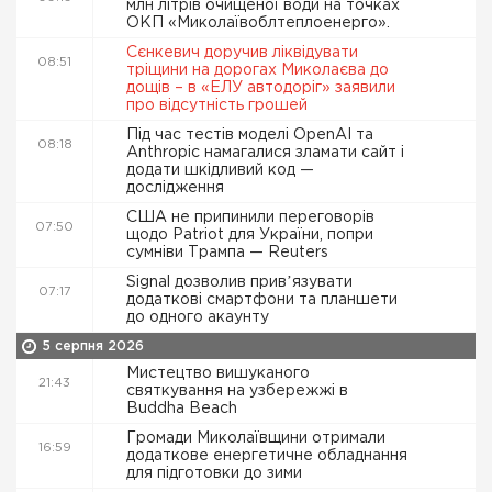
млн літрів очищеної води на точках
ОКП «Миколаївоблтеплоенерго».
Сєнкевич доручив ліквідувати
08:51
тріщини на дорогах Миколаєва до
дощів – в «ЕЛУ автодоріг» заявили
про відсутність грошей
Під час тестів моделі OpenAI та
08:18
Anthropic намагалися зламати сайт і
додати шкідливий код —
дослідження
США не припинили переговорів
07:50
щодо Patriot для України, попри
сумніви Трампа — Reuters
Signal дозволив привʼязувати
07:17
додаткові смартфони та планшети
до одного акаунту
5 серпня 2026
Мистецтво вишуканого
21:43
святкування на узбережжі в
Buddha Beach
Громади Миколаївщини отримали
16:59
додаткове енергетичне обладнання
для підготовки до зими