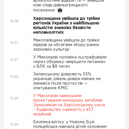
археологічне відкриття — знайшли
нові сліди давньогрецького
поселення
Херсонщина увійшла до трійки
15:28
регіонів України з найбільшою
кількістю зниклих безвісти
неповнолітніх
Миколаївщина увійшла до трійки
14:57
лідерів за обсягами збору ранніх
зернових культур
У Миколаєві чоловіка оштрафували
14:27
через обіцянку «вирішити питання»
з ВЛК за $8 тисяч
Зеленському довіряють 55%
13:56
українців, рівень довіри майже не
змінився після протестів —
опитування КМІС
У Миколаєві завершили
13:26
проєктування меморіалу загиблим
Захисникам на Херсонському шосе
– будівництво оцінюють у ₴57
мільйонів
Безпека влітку: у Новому Бузі
12:55
поліцейська навчала дітей основним