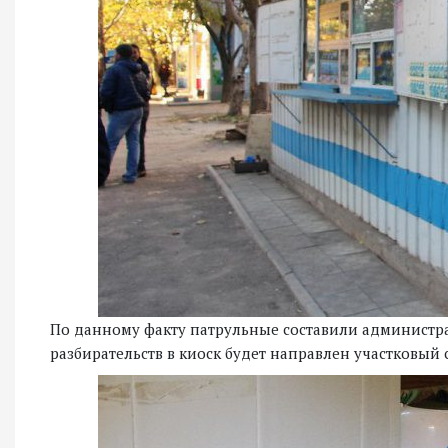
По данному факту патрульные составили администр
разбирательств в киоск будет направлен участковый 