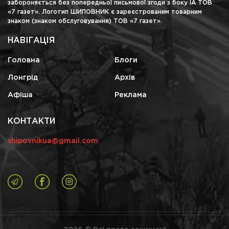
забороняється без попередньої письмової згоди з боку ІА ТОВ
«7 газет». Логотип ШИПОВНИК є зареєстрованим товарним
знаком (знаком обслуговування) ТОВ «7 газет».
НАВІГАЦІЯ
Головна
Блоги
Лонгрід
Архів
Афіша
Реклама
КОНТАКТИ
shipovnikua@gmail.com