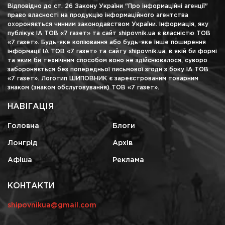
Відповідно до ст. 26 Закону України "Про інформаційні агенції"
право власності на продукцію інформаційного агентства
охороняється чинним законодавством України. Інформація, яку
публікує ІА ТОВ «7 газет» та сайт shipovnik.ua є власністю ТОВ
«7 газет». Будь-яке копіювання або будь-яке інше поширення
інформації ІА ТОВ «7 газет» та сайту shipovnik.ua, в якій би формі
та яким би технічним способом воно не здійснювалося, суворо
забороняється без попередньої письмової згоди з боку ІА ТОВ
«7 газет». Логотип ШИПОВНИК є зареєстрованим товарним
знаком (знаком обслуговування) ТОВ «7 газет».
НАВІГАЦІЯ
Головна
Блоги
Лонгрід
Архів
Афіша
Реклама
КОНТАКТИ
shipovnikua@gmail.com