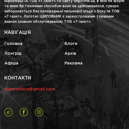
інформації ІА ТОВ «7 газет» та сайту shipovnik.ua, в якій би формі
та яким би технічним способом воно не здійснювалося, суворо
забороняється без попередньої письмової згоди з боку ІА ТОВ
«7 газет». Логотип ШИПОВНИК є зареєстрованим товарним
знаком (знаком обслуговування) ТОВ «7 газет».
НАВІГАЦІЯ
Головна
Блоги
Лонгрід
Архів
Афіша
Реклама
КОНТАКТИ
shipovnikua@gmail.com