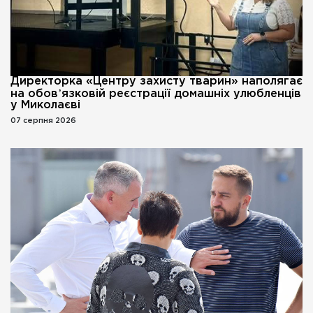
Директорка «Центру захисту тварин» наполягає
на обовʼязковій реєстрації домашніх улюбленців
у Миколаєві
07 серпня 2026