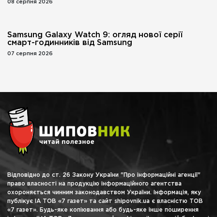
08 серпня 2026
Samsung Galaxy Watch 9: огляд нової серії
смарт-годинників від Samsung
07 серпня 2026
Відповідно до ст. 26 Закону України "Про інформаційні агенції"
право власності на продукцію інформаційного агентства
охороняється чинним законодавством України. Інформація, яку
публікує ІА ТОВ «7 газет» та сайт shipovnik.ua є власністю ТОВ
«7 газет». Будь-яке копіювання або будь-яке інше поширення