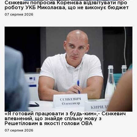
Сєнкевич попросив Коренєва відзвітувати про
роботу УКБ Миколаєва, що не виконує бюджет
07 серпня 2026
«Я готовий працювати з будь-ким»,- Сєнкевич
впевнений, що знайде спільну мову з
Решетіловим в якості голови ОВА
07 серпня 2026