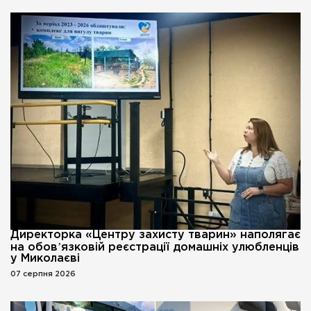
Директорка «Центру захисту тварин» наполягає
на обовʼязковій реєстрації домашніх улюбленців
у Миколаєві
07 серпня 2026