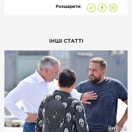
Розшарити:
ІНШІ СТАТТІ