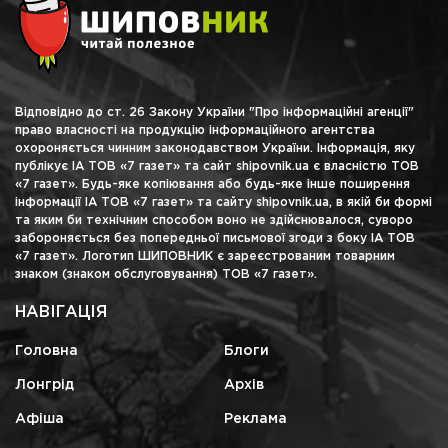
Відповідно до ст. 26 Закону України "Про інформаційні агенції"
право власності на продукцію інформаційного агентства
охороняється чинним законодавством України. Інформація, яку
публікує ІА ТОВ «7 газет» та сайт shipovnik.ua є власністю ТОВ
«7 газет». Будь-яке копіювання або будь-яке інше поширення
інформації ІА ТОВ «7 газет» та сайту shipovnik.ua, в якій би формі
та яким би технічним способом воно не здійснювалося, суворо
забороняється без попередньої письмової згоди з боку ІА ТОВ
«7 газет». Логотип ШИПОВНИК є зареєстрованим товарним
знаком (знаком обслуговування) ТОВ «7 газет».
НАВІГАЦІЯ
Головна
Блоги
Лонгрід
Архів
Афіша
Реклама