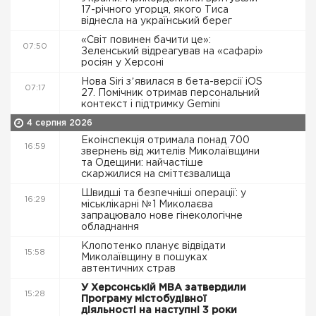
17-річного угорця, якого Тиса
віднесла на український берег
«Світ повинен бачити це»:
07:50
Зеленський відреагував на «сафарі»
росіян у Херсоні
Нова Siri зʼявилася в бета-версії iOS
07:17
27. Помічник отримав персональний
контекст і підтримку Gemini
4 серпня 2026
Екоінспекція отримала понад 700
16:59
звернень від жителів Миколаївщини
та Одещини: найчастіше
скаржилися на сміттєзвалища
Швидші та безпечніші операції: у
16:29
міськлікарні №1 Миколаєва
запрацювало нове гінекологічне
обладнання
Клопотенко планує відвідати
15:58
Миколаївщину в пошуках
автентичних страв
У Херсонській МВА затвердили
15:28
Програму містобудівної
діяльності на наступні 3 роки