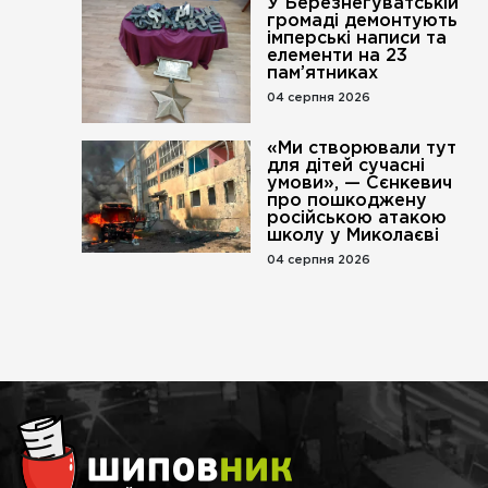
У Березнегуватській
громаді демонтують
імперські написи та
елементи на 23
пам’ятниках
04 серпня 2026
«Ми створювали тут
для дітей сучасні
умови», — Сєнкевич
про пошкоджену
російською атакою
школу у Миколаєві
04 серпня 2026