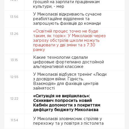
14:27
грошей на зарплати працівникам
культури, - мер
У Миколаєві відкривають сучасне
13:56
реабілітаційне відділення та
запрошують фахівців до команди
«Освітній процес точно не буде
13:26
таким, як торік»: У Миколаєві через
загрозу обстрілів школи можуть
працювати у дві зміни та з 7:30
ранку
Какие технологии сделали
13:15
цифровые фортепиано достойной
альтернативой классике
У Миколаєві відбувся тренінг «Люди
12:55
з досвідом війни. Гідність.
Взаємодія» для фахівців центрів
зайнятості
«Ситуація не вирішилась»:
12:22
Сєнкевич попросить новий
Кабмін допомогти з покриттям
дефіциту бюджету Миколаєва
У Миколаєві зловмисник стріляв у
11:54
перехожу та у повітря з пістолета