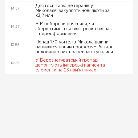
Для госпіталю ветеранів у
14:57
Миколаєві закуплять нові ліфти за
₴3,2 млн
У Міноборони пояснили, чи
14:27
зберігатиметься відстрочка під час
її переоформлення
Понад 170 жителів Миколаївщини
13:56
навчилися новим професіям: більше
половини з них працевлаштувалися
У Березнегуватській громаді
13:26
демонтують імперські написи та
елементи на 23 пам’ятниках