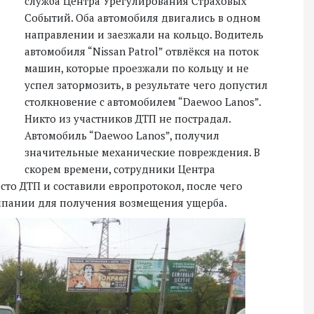
служба Центра Урегулирования Страховых
Событий. Оба автомобиля двигались в одном
направлении и заезжали на кольцо. Водитель
автомобиля “Nissan Patrol” отвлёкся на поток
машин, которые проезжали по кольцу и не
успел затормозить, в результате чего допустил
столкновение с автомобилем “Daewoo Lanos”.
Никто из участников ДТП не пострадал.
Автомобиль “Daewoo Lanos”, получил
значительные механические повреждения. В
скорем времени, сотрудники Центра
то ДТП и составили европротокол, после чего
омпании для получения возмещения ущерба.