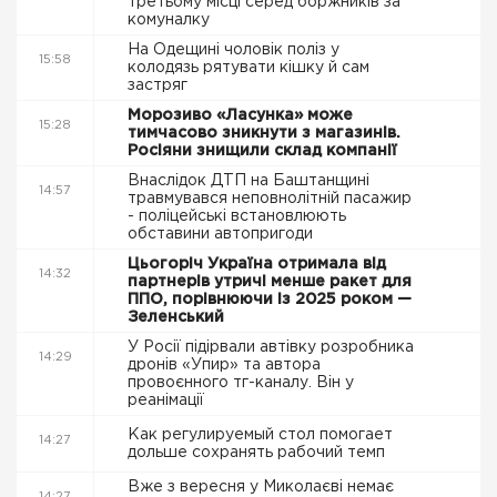
третьому місці серед боржників за
комуналку
На Одещині чоловік поліз у
15:58
колодязь рятувати кішку й сам
застряг
Морозиво «Ласунка» може
15:28
тимчасово зникнути з магазинів.
Росіяни знищили склад компанії
Внаслідок ДТП на Баштанщині
14:57
травмувався неповнолітній пасажир
- поліцейські встановлюють
обставини автопригоди
Цьогоріч Україна отримала від
14:32
партнерів утричі менше ракет для
ППО, порівнюючи із 2025 роком —
Зеленський
У Росії підірвали автівку розробника
14:29
дронів «Упир» та автора
провоєнного тг-каналу. Він у
реанімації
Как регулируемый стол помогает
14:27
дольше сохранять рабочий темп
Вже з вересня у Миколаєві немає