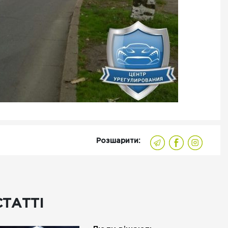
Розшарити:
СТАТТІ