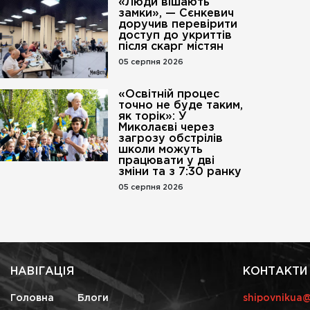
«Люди вішають
замки», — Сєнкевич
доручив перевірити
доступ до укриттів
після скарг містян
05 серпня 2026
«Освітній процес
точно не буде таким,
як торік»: У
Миколаєві через
загрозу обстрілів
школи можуть
працювати у дві
зміни та з 7:30 ранку
05 серпня 2026
НАВІГАЦІЯ
КОНТАКТИ
Головна
Блоги
shipovnikua