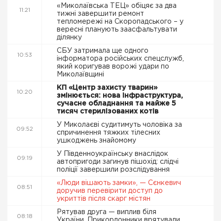
«Миколаївська ТЕЦ» обіцяє за два
11:21
тижні завершити ремонт
тепломережі на Скоропадського – у
вересні планують заасфальтувати
ділянку
СБУ затримала ще одного
10:53
інформатора російських спецслужб,
який коригував ворожі удари по
Миколаївщині
КП «Центр захисту тварин»
10:20
змінюється: нова інфраструктура,
сучасне обладнання та майже 5
тисяч стерилізованих котів
У Миколаєві судитимуть чоловіка за
09:52
спричинення тяжких тілесних
ушкоджень знайомому
У Південноукраїнську внаслідок
09:19
автопригоди загинув пішохід: слідчі
поліції завершили розслідування
«Люди вішають замки», — Сєнкевич
08:51
доручив перевірити доступ до
укриттів після скарг містян
Рятував друга — виплив біля
08:18
України. Прикордонники врятували