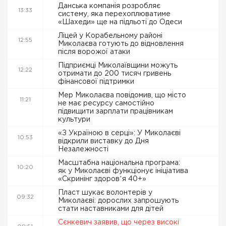
Данська компанія розробляє
13:33
систему, яка перехоплюватиме
«Шахеди» ще на підльоті до Одеси
Ліцей у Корабельному районі
12:55
Миколаєва готують до відновлення
після ворожої атаки
Підприємці Миколаївщини можуть
12:22
отримати до 200 тисяч гривень
фінансової підтримки
Мер Миколаєва повідомив, що місто
11:21
не має ресурсу самостійно
підвищити зарплати працівникам
культури
«З Україною в серці»: У Миколаєві
10:53
відкрили виставку до Дня
Незалежності
Масштабна національна програма:
10:20
як у Миколаєві функціонує ініціатива
«Скринінг здоровʼя 40+»
Пласт шукає волонтерів у
09:32
Миколаєві: дорослих запрошують
стати наставниками для дітей
Сєнкевич заявив, що через високі