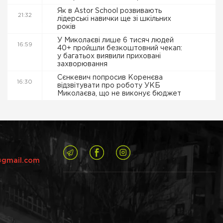
Як в Astor School розвивають
21:32
лідерські навички ще зі шкільних
років
У Миколаєві лише 6 тисяч людей
16:59
40+ пройшли безкоштовний чекап:
у багатьох виявили приховані
захворювання
Сєнкевич попросив Коренєва
16:30
відзвітувати про роботу УКБ
Миколаєва, що не виконує бюджет
@gmail.com