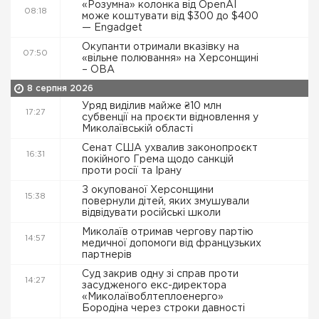
«Розумна» колонка від OpenAI
08:18
може коштувати від $300 до $400
— Engadget
Окупанти отримали вказівку на
07:50
«вільне полювання» на Херсонщині
– ОВА
8 серпня 2026
Уряд виділив майже ₴10 млн
17:27
субвенції на проєкти відновлення у
Миколаївській області
Сенат США ухвалив законопроєкт
16:31
покійного Грема щодо санкцій
проти росії та Ірану
З окупованої Херсонщини
15:38
повернули дітей, яких змушували
відвідувати російські школи
Миколаїв отримав чергову партію
14:57
медичної допомоги від французьких
партнерів
Суд закрив одну зі справ проти
14:27
засудженого екс-директора
«Миколаївоблтеплоенерго»
Бородіна через строки давності