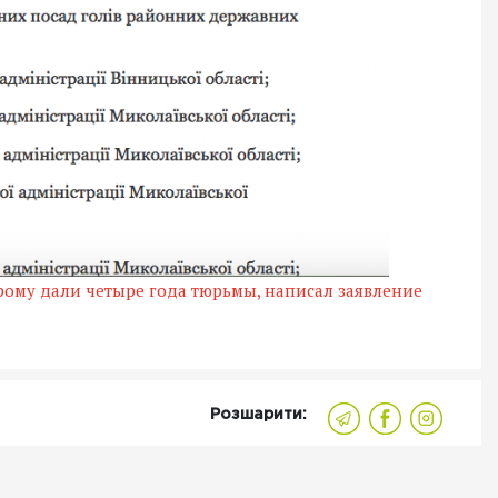
рому дали четыре года тюрьмы, написал заявление
Розшарити: