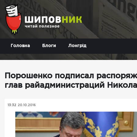
Головна
Блоги
Лонгрід
Порошенко подписал распоряж
глав райадминистраций Никол
13:32
20.10.2016