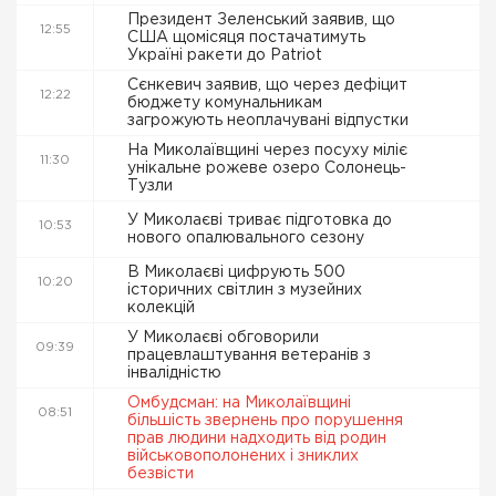
Президент Зеленський заявив, що
12:55
США щомісяця постачатимуть
Україні ракети до Patriot
Сєнкевич заявив, що через дефіцит
12:22
бюджету комунальникам
загрожують неоплачувані відпустки
На Миколаївщині через посуху міліє
11:30
унікальне рожеве озеро Солонець-
Тузли
У Миколаєві триває підготовка до
10:53
нового опалювального сезону
В Миколаєві цифрують 500
10:20
історичних світлин з музейних
колекцій
У Миколаєві обговорили
09:39
працевлаштування ветеранів з
інвалідністю
Омбудсман: на Миколаївщині
08:51
більшість звернень про порушення
прав людини надходить від родин
військовополонених і зниклих
безвісти