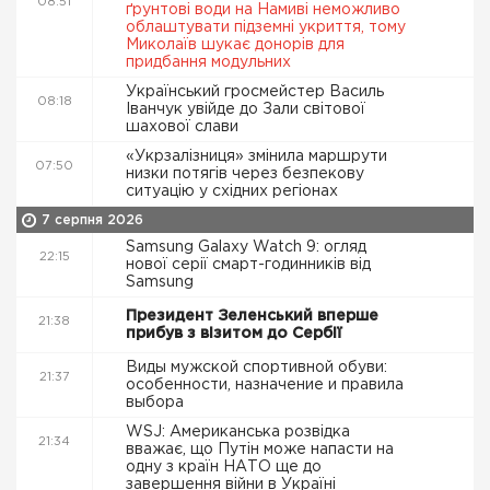
08:51
ґрунтові води на Намиві неможливо
облаштувати підземні укриття, тому
Миколаїв шукає донорів для
придбання модульних
Український гросмейстер Василь
08:18
Іванчук увійде до Зали світової
шахової слави
«Укрзалізниця» змінила маршрути
07:50
низки потягів через безпекову
ситуацію у східних регіонах
7 серпня 2026
Samsung Galaxy Watch 9: огляд
22:15
нової серії смарт-годинників від
Samsung
Президент Зеленський вперше
21:38
прибув з візитом до Сербії
Виды мужской спортивной обуви:
21:37
особенности, назначение и правила
выбора
WSJ: Американська розвідка
21:34
вважає, що Путін може напасти на
одну з країн НАТО ще до
завершення війни в Україні