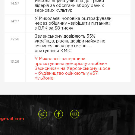
Миколаївщина увійшла до трійки
14:57
лідерів за обсягами збору ранніх
зернових культур
У Миколаєві чоловіка оштрафували
14:27
через обіцянку «вирішити питання»
з ВЛК за $8 тисяч
Зеленському довіряють 55%
13:56
українців, рівень довіри майже не
змінився після протестів —
опитування КМІС
У Миколаєві завершили
13:26
проєктування меморіалу загиблим
Захисникам на Херсонському шосе
– будівництво оцінюють у ₴57
мільйонів
@gmail.com