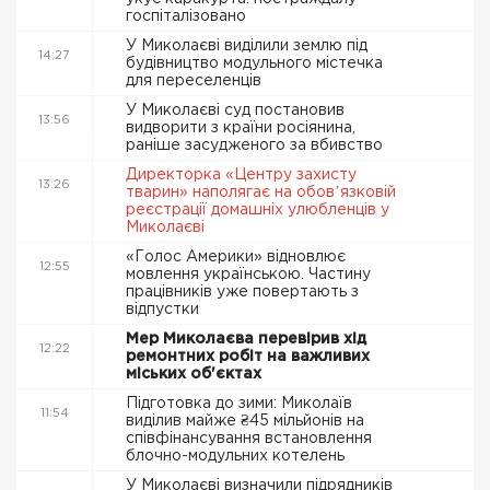
госпіталізовано
У Миколаєві виділили землю під
14:27
будівництво модульного містечка
для переселенців
У Миколаєві суд постановив
13:56
видворити з країни росіянина,
раніше засудженого за вбивство
Директорка «Центру захисту
13:26
тварин» наполягає на обовʼязковій
реєстрації домашніх улюбленців у
Миколаєві
«Голос Америки» відновлює
12:55
мовлення українською. Частину
працівників уже повертають з
відпустки
Мер Миколаєва перевірив хід
12:22
ремонтних робіт на важливих
міських об'єктах
Підготовка до зими: Миколаїв
11:54
виділив майже ₴45 мільйонів на
співфінансування встановлення
блочно-модульних котелень
У Миколаєві визначили підрядників