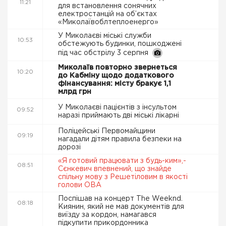
11:21
для встановлення сонячних
електростанцій на об’єктах
«Миколаївоблтеплоенерго»
У Миколаєві міські служби
10:53
обстежують будинки, пошкоджені
під час обстрілу 3 серпня
Миколаїв повторно звернеться
10:20
до Кабміну щодо додаткового
фінансування: місту бракує 1,1
млрд грн
У Миколаєві пацієнтів з інсультом
09:52
наразі приймають дві міські лікарні
Поліцейські Первомайщини
09:19
нагадали дітям правила безпеки на
дорозі
«Я готовий працювати з будь-ким»,-
08:51
Сєнкевич впевнений, що знайде
спільну мову з Решетіловим в якості
голови ОВА
Поспішав на концерт The Weeknd.
08:18
Киянин, який не мав документів для
виїзду за кордон, намагався
підкупити прикордонника