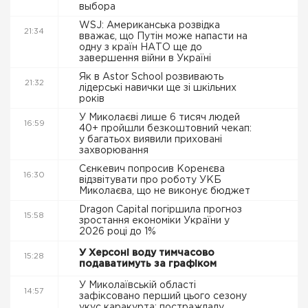
выбора
WSJ: Американська розвідка
21:34
вважає, що Путін може напасти на
одну з країн НАТО ще до
завершення війни в Україні
Як в Astor School розвивають
21:32
лідерські навички ще зі шкільних
років
У Миколаєві лише 6 тисяч людей
16:59
40+ пройшли безкоштовний чекап:
у багатьох виявили приховані
захворювання
Сєнкевич попросив Коренєва
16:30
відзвітувати про роботу УКБ
Миколаєва, що не виконує бюджет
Dragon Capital погіршила прогноз
15:58
зростання економіки України у
2026 році до 1%
У Херсоні воду тимчасово
15:28
подаватимуть за графіком
У Миколаївській області
14:57
зафіксовано перший цього сезону
укус каракурта: постраждалу