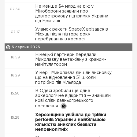
Не менше $4 млрд на рік: у
07:50
Міноборони заявили про
довгострокову підтримку України
від Британії
Уламок ракети SpaceX врізався в
07:17
Місяць після півтора року
перебування в космосі
6 серпня 2026
Німецькі партнери передали
16:59
Миколаєву вантажівку з краном-
маніпулятором
У мерії Миколаєва дійшли висновку,
16:29
що на відновлення 51 школи
потрібно пів мільярда
В Одесі зробили ще одне
15:58
археологічне відкриття — знайшли
нові сліди давньогрецького
поселення
Херсонщина увійшла до трійки
15:28
регіонів України з найбільшою
кількістю зниклих безвісти
неповнолітніх