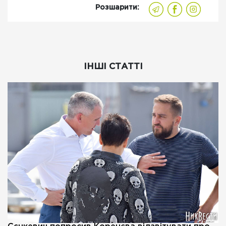
Розшарити:
ІНШІ СТАТТІ