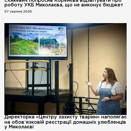
Сєнкевич попросив Коренєва відзвітувати про
роботу УКБ Миколаєва, що не виконує бюджет
07 серпня 2026
Директорка «Центру захисту тварин» наполягає
на обовʼязковій реєстрації домашніх улюбленців
у Миколаєві