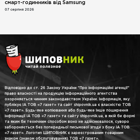
смарт-годинників від Samsung
07 серпня 2026
Відповідно до ст. 26 Закону України "Про інформаційні агенції"
право власності на продукцію інформаційного агентства
охороняється чинним законодавством України. Інформація, яку
публікує ІА ТОВ «7 газет» та сайт shipovnik.ua є власністю ТОВ
«7 газет». Будь-яке копіювання або будь-яке інше поширення
інформації ІА ТОВ «7 газет» та сайту shipovnik.ua, в якій би формі
та яким би технічним способом воно не здійснювалося, суворо
забороняється без попередньої письмової згоди з боку ІА ТОВ
«7 газет». Логотип ШИПОВНИК є зареєстрованим товарним
знаком (знаком обслуговування) ТОВ «7 газет».