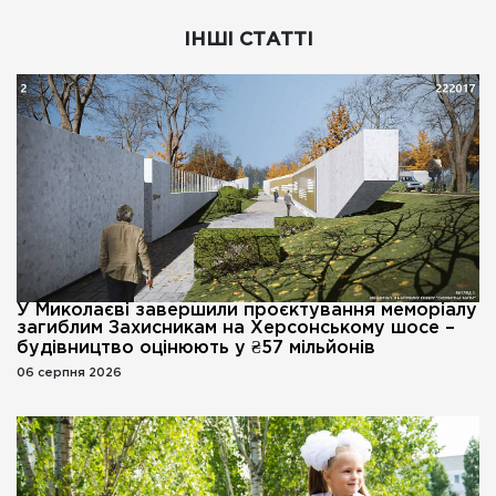
ІНШІ СТАТТІ
У Миколаєві завершили проєктування меморіалу
загиблим Захисникам на Херсонському шосе –
будівництво оцінюють у ₴57 мільйонів
06 серпня 2026