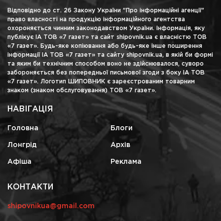
Відповідно до ст. 26 Закону України "Про інформаційні агенції"
право власності на продукцію інформаційного агентства
охороняється чинним законодавством України. Інформація, яку
публікує ІА ТОВ «7 газет» та сайт shipovnik.ua є власністю ТОВ
«7 газет». Будь-яке копіювання або будь-яке інше поширення
інформації ІА ТОВ «7 газет» та сайту shipovnik.ua, в якій би формі
та яким би технічним способом воно не здійснювалося, суворо
забороняється без попередньої письмової згоди з боку ІА ТОВ
«7 газет». Логотип ШИПОВНИК є зареєстрованим товарним
знаком (знаком обслуговування) ТОВ «7 газет».
НАВІГАЦІЯ
Головна
Блоги
Лонгрід
Архів
Афіша
Реклама
КОНТАКТИ
shipovnikua@gmail.com