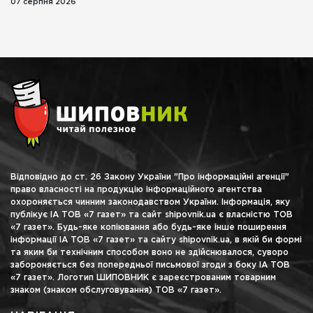
07 серпня 2026
Відповідно до ст. 26 Закону України "Про інформаційні агенції"
право власності на продукцію інформаційного агентства
охороняється чинним законодавством України. Інформація, яку
публікує ІА ТОВ «7 газет» та сайт shipovnik.ua є власністю ТОВ
«7 газет». Будь-яке копіювання або будь-яке інше поширення
інформації ІА ТОВ «7 газет» та сайту shipovnik.ua, в якій би формі
та яким би технічним способом воно не здійснювалося, суворо
забороняється без попередньої письмової згоди з боку ІА ТОВ
«7 газет». Логотип ШИПОВНИК є зареєстрованим товарним
знаком (знаком обслуговування) ТОВ «7 газет».