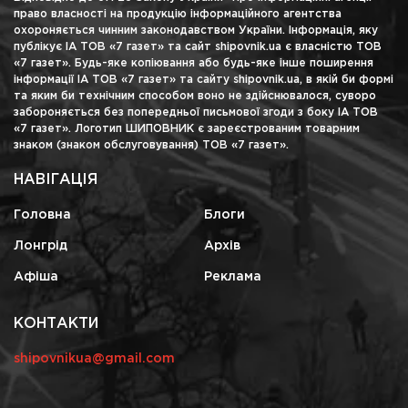
право власності на продукцію інформаційного агентства
охороняється чинним законодавством України. Інформація, яку
публікує ІА ТОВ «7 газет» та сайт shipovnik.ua є власністю ТОВ
«7 газет». Будь-яке копіювання або будь-яке інше поширення
інформації ІА ТОВ «7 газет» та сайту shipovnik.ua, в якій би формі
та яким би технічним способом воно не здійснювалося, суворо
забороняється без попередньої письмової згоди з боку ІА ТОВ
«7 газет». Логотип ШИПОВНИК є зареєстрованим товарним
знаком (знаком обслуговування) ТОВ «7 газет».
НАВІГАЦІЯ
Головна
Блоги
Лонгрід
Архів
Афіша
Реклама
КОНТАКТИ
shipovnikua@gmail.com