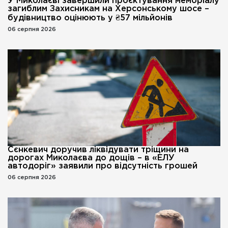
У Миколаєві завершили проєктування меморіалу
загиблим Захисникам на Херсонському шосе –
будівництво оцінюють у ₴57 мільйонів
06 серпня 2026
Сєнкевич доручив ліквідувати тріщини на
дорогах Миколаєва до дощів – в «ЕЛУ
автодоріг» заявили про відсутність грошей
06 серпня 2026