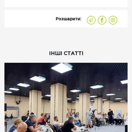
Розшарити:
ІНШІ СТАТТІ