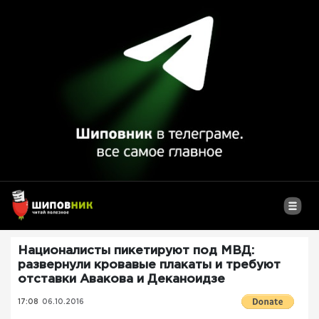
Националисты пикетируют под МВД:
развернули кровавые плакаты и требуют
отставки Авакова и Деканоидзе
17:08
06.10.2016