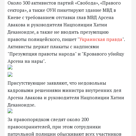
Около 300 активистов партий «Свобода», «Правого
сектора», а также ОУН пикетируют здание МВД в
Киеве с требованием отставки глав МВД Арсена
Авакова и руководителя Нацполиции Хатии
Деканоидзе, а также не вводить презумпцию
правоты полицейского, пишет "
Украинская правда
".
Активисты держат плакаты с надписями
"Презумпция правоты народа" и "Кровавого убийцу
Арсена на нары".
Присутствующие заявляют, что недовольны
кадровыми решениями министра внутренних дел
Арсена Авакова и руководителя Нацполиции Хатии
Деканоидзе.
За правопорядком следят около 200
правоохранителей, при этом сотрудники
патрульной полиции обыскивают всех участников