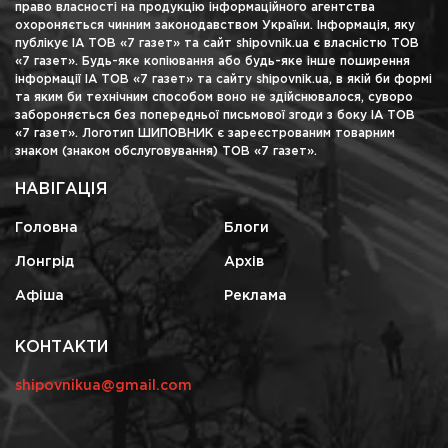
право власності на продукцію інформаційного агентства
охороняється чинним законодавством України. Інформація, яку
публікує ІА ТОВ «7 газет» та сайт shipovnik.ua є власністю ТОВ
«7 газет». Будь-яке копіювання або будь-яке інше поширення
інформації ІА ТОВ «7 газет» та сайту shipovnik.ua, в якій би формі
та яким би технічним способом воно не здійснювалося, суворо
забороняється без попередньої письмової згоди з боку ІА ТОВ
«7 газет». Логотип ШИПОВНИК є зареєстрованим товарним
знаком (знаком обслуговування) ТОВ «7 газет».
НАВІГАЦІЯ
Головна
Блоги
Лонгрід
Архів
Афіша
Реклама
КОНТАКТИ
shipovnikua@gmail.com