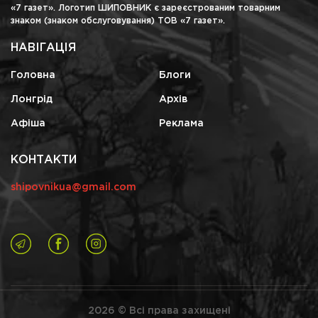
«7 газет». Логотип ШИПОВНИК є зареєстрованим товарним
знаком (знаком обслуговування) ТОВ «7 газет».
НАВІГАЦІЯ
Головна
Блоги
Лонгрід
Архів
Афіша
Реклама
КОНТАКТИ
shipovnikua@gmail.com
2026 © Всі права захищені