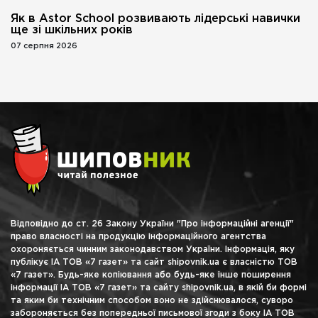
Як в Astor School розвивають лідерські навички
ще зі шкільних років
07 серпня 2026
Відповідно до ст. 26 Закону України "Про інформаційні агенції"
право власності на продукцію інформаційного агентства
охороняється чинним законодавством України. Інформація, яку
публікує ІА ТОВ «7 газет» та сайт shipovnik.ua є власністю ТОВ
«7 газет». Будь-яке копіювання або будь-яке інше поширення
інформації ІА ТОВ «7 газет» та сайту shipovnik.ua, в якій би формі
та яким би технічним способом воно не здійснювалося, суворо
забороняється без попередньої письмової згоди з боку ІА ТОВ