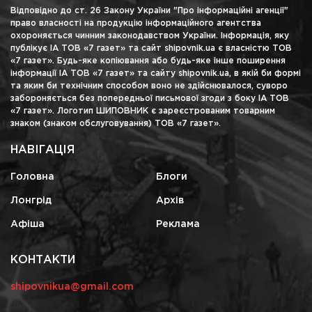
Відповідно до ст. 26 Закону України "Про інформаційні агенції"
право власності на продукцію інформаційного агентства
охороняється чинним законодавством України. Інформація, яку
публікує ІА ТОВ «7 газет» та сайт shipovnik.ua є власністю ТОВ
«7 газет». Будь-яке копіювання або будь-яке інше поширення
інформації ІА ТОВ «7 газет» та сайту shipovnik.ua, в якій би формі
та яким би технічним способом воно не здійснювалося, суворо
забороняється без попередньої письмової згоди з боку ІА ТОВ
«7 газет». Логотип ШИПОВНИК є зареєстрованим товарним
знаком (знаком обслуговування) ТОВ «7 газет».
НАВІГАЦІЯ
Головна
Блоги
Лонгрід
Архів
Афіша
Реклама
КОНТАКТИ
shipovnikua@gmail.com