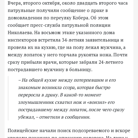
Вчера, второго октября, около двадцать второго часа
патрульные получили сообщение о драке в
домовладении по переулку Кобера. Об этом
сообщает пресс-служба патрульной полиции
Николаева. На восьмом этаже указанного дома
инспекторов встретила 34-летняя заявительница и
провела их на кухню, где на полу лежал мужчина, а
между лопаток у него торчала рукоятка ножа. Почти
сразу прибыли врачи, которые забрали 24-летнего
пострадавшего мужчину в больницу.
– На общей кухне между потерпевшим и его
знакомым возникла ссора, которая быстро
переросла в драку. В какой-то момент
злоумышленник схватил нож и «вонзил» его
пострадавшему между лопаток, после чего сразу
убежал, – отметили в сообщении.
Полицейские начали поиск подозреваемого и вскоре
увидели похожего по описанию человека. На лице у