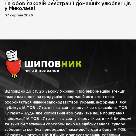
на обовʼязковій реєстрації домашніх улюбленців
у Миколаєві
07 серпня 2026
Відповідно до ст. 26 Закону України "Про інформаційні агенції"
право власності на продукцію інформаційного агентства
охороняється чинним законодавством України. Інформація, яку
публікує ІА ТОВ «7 газет» та сайт shipovnik.ua є власністю ТОВ
«7 газет». Будь-яке копіювання або будь-яке інше поширення
інформації ІА ТОВ «7 газет» та сайту shipovnik.ua, в якій би формі
та яким би технічним способом воно не здійснювалося, суворо
забороняється без попередньої письмової згоди з боку ІА ТОВ
«7 газет». Логотип ШИПОВНИК є зареєстрованим товарним