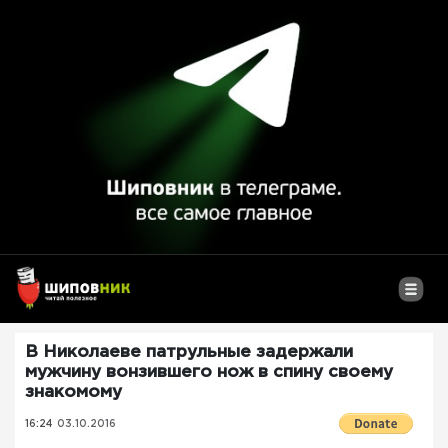
В Николаеве патрульные задержали
мужчину вонзившего нож в спину своему
знакомому
16:24
03.10.2016