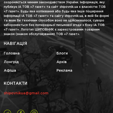
охороняється чинним законодавством України. Інформація, яку
публікує ІА ТОВ «7 газет» та сайт shipovnik.ua є власністю ТОВ
«7 газет». Будь-яке копіювання або будь-яке інше поширення
інформації ІА ТОВ «7 газет» та сайту shipovnik.ua, в якій би формі
та яким би технічним способом воно не здійснювалося, суворо
забороняється без попередньої письмової згоди з боку ІА ТОВ
«7 газет». Логотип ШИПОВНИК є зареєстрованим товарним
знаком (знаком обслуговування) ТОВ «7 газет».
НАВІГАЦІЯ
Головна
Блоги
Лонгрід
Архів
Афіша
Реклама
КОНТАКТИ
shipovnikua@gmail.com