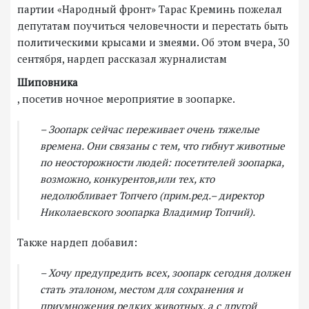
партии «Народный фронт» Тарас Креминь пожелал
депутатам поучиться человечности и перестать быть
политическими крысами и змеями. Об этом вчера, 30
сентября, нардеп рассказал журналистам
Шиповника
, посетив ночное мероприятие в зоопарке.
– Зоопарк сейчас переживает очень тяжелые
времена. Они связаны с тем, что гибнут животные
по неосторожности людей: посетителей зоопарка,
возможно, конкурентов,или тех, кто
недолюбливает Топчего (прим.ред.– директор
Николаевского зоопарка Владимир Топчий).
Также нардеп добавил:
– Хочу предупредить всех, зоопарк сегодня должен
стать эталоном, местом для сохранения и
приумножения редких животных, а с другой