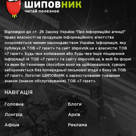
Відповідно до ст. 26 Закону України "Про інформаційні агенції"
право власності на продукцію інформаційного агентства
охороняється чинним законодавством України. Інформація, яку
публікує ІА ТОВ «7 газет» та сайт shipovnik.ua є власністю ТОВ
«7 газет». Будь-яке копіювання або будь-яке інше поширення
інформації ІА ТОВ «7 газет» та сайту shipovnik.ua, в якій би формі
та яким би технічним способом воно не здійснювалося, суворо
забороняється без попередньої письмової згоди з боку ІА ТОВ
«7 газет». Логотип ШИПОВНИК є зареєстрованим товарним
знаком (знаком обслуговування) ТОВ «7 газет».
НАВІГАЦІЯ
Головна
Блоги
Лонгрід
Архів
Афіша
Реклама