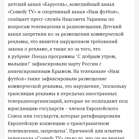
детский канал «Карусель», комедийный канал
«Comedy TV»
и спортивный канал «Наш футбол»,
сообщает пресс-служба Нацсовета Украины по
вопросам телевидения и радиовещания. Детский
канал запретили из-за размещения коммерческой
рекламы, что является нарушением требований
закона о рекламе, а также из-за того, что
в рубрике
Погода
программы "С добрым утром,
малыши!" зафиксировали карту России с
аннексированным Крымом. На телеканале «Наш
футбол
»
также зафиксировали размещение
коммерческой рекламы, это нарушение, "поскольку
трансляция рекламы в передачах иностранных
телерадиоорганизаций, которые не подпадают под
юрисдикцию государств – членов Европейского
Союза или государств, которые ратифицировали
Европейскую конвенцию о трансграничном
телевидении, запрещена". Причиной для изъятия
телеканала «Соmedy TV» стало то, что он не вещает