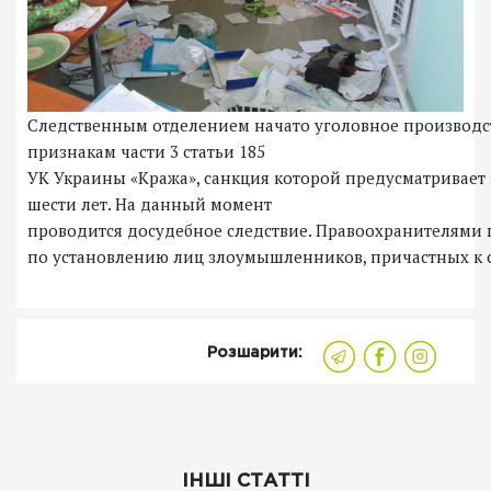
Следственным отделением начато уголовное производс
признакам части 3 статьи 185
УК Украины «Кража», санкция которой предусматривает 
шести лет. На данный момент
проводится досудебное следствие. Правоохранителями
по установлению лиц злоумышленников, причастных к
Розшарити:
ІНШІ СТАТТІ