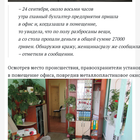
– 24 сентября, около
восьми часов
утра
главный
бухгалтер
предприятия
пришла
в
офис
и,
когда
зашла
в
помещение
,
то
увидела
,
что
по полу
разбросаны
вещи
,
а
со
стола пропали
деньги
в
общей
сумме
27000
гривен.
Обнаружив
кражу
,
женщина
сразу
же
сообщила
– отметили в сообщении.
Осмотрев
место
происшествия
,
правоохранители
устано
в
помещение
офиса
,
повредив
металлопластиковое
окн