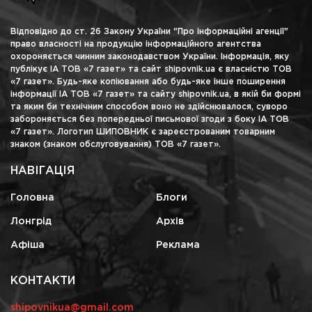
Відповідно до ст. 26 Закону України "Про інформаційні агенції"
право власності на продукцію інформаційного агентства
охороняється чинним законодавством України. Інформація, яку
публікує ІА ТОВ «7 газет» та сайт shipovnik.ua є власністю ТОВ
«7 газет». Будь-яке копіювання або будь-яке інше поширення
інформації ІА ТОВ «7 газет» та сайту shipovnik.ua, в якій би формі
та яким би технічним способом воно не здійснювалося, суворо
забороняється без попередньої письмової згоди з боку ІА ТОВ
«7 газет». Логотип ШИПОВНИК є зареєстрованим товарним
знаком (знаком обслуговування) ТОВ «7 газет».
НАВІГАЦІЯ
Головна
Блоги
Лонгрід
Архів
Афіша
Реклама
КОНТАКТИ
shipovnikua@gmail.com