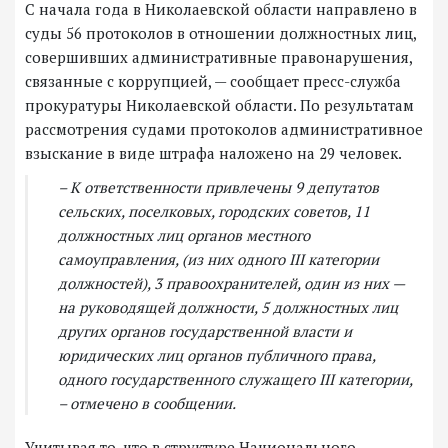
С начала года в Николаевской области направлено в
суды 56 протоколов в отношении должностных лиц,
совершивших административные правонарушения,
связанные с коррупцией, — сообщает пресс-служба
прокуратуры Николаевской области. По результатам
рассмотрения судами протоколов административное
взыскание в виде штрафа наложено на 29 человек.
– К ответственности привлечены 9 депутатов
сельских, поселковых, городских советов, 11
должностных лиц органов местного
самоуправления, (из них одного III категории
должностей), 3 правоохранителей, один из них —
на руководящей должности, 5 должностных лиц
других органов государственной власти и
юридических лиц органов публичного права,
одного государственного служащего III категории,
– отмечено в сообщении.
Учитывая то, что в структуре Национального