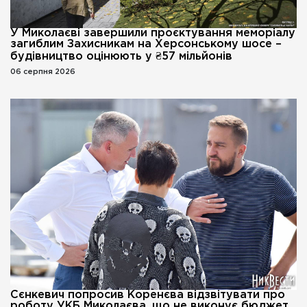
У Миколаєві завершили проєктування меморіалу
загиблим Захисникам на Херсонському шосе –
будівництво оцінюють у ₴57 мільйонів
06 серпня 2026
Сєнкевич попросив Коренєва відзвітувати про
роботу УКБ Миколаєва, що не виконує бюджет