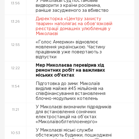
У Миколаєві суд постановив
13:56
видворити з країни росіянина,
раніше засудженого за вбивство
Директорка «Центру захисту
13:26
тварин» наполягає на обовʼязковій
реєстрації домашніх улюбленців у
Миколаєві
«Голос Америки» відновлює
12:55
мовлення українською. Частину
працівників уже повертають з
відпустки
Мер Миколаєва перевірив хід
12:22
ремонтних робіт на важливих
міських об'єктах
Підготовка до зими: Миколаїв
11:54
виділив майже ₴45 мільйонів на
співфінансування встановлення
блочно-модульних котелень
У Миколаєві визначили підрядників
11:21
для встановлення сонячних
електростанцій на об’єктах
«Миколаївоблтеплоенерго»
У Миколаєві міські служби
10:53
обстежують будинки, пошкоджені