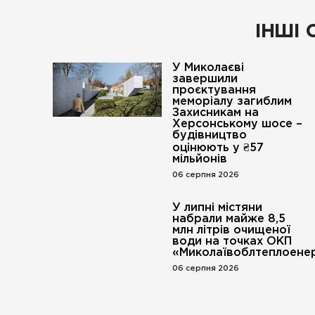
ІНШІ 
У Миколаєві
завершили
проєктування
меморіалу загиблим
Захисникам на
Херсонському шосе –
будівництво
оцінюють у ₴57
мільйонів
06 серпня 2026
У липні містяни
набрали майже 8,5
млн літрів очищеної
води на точках ОКП
«Миколаївоблтеплоенер
06 серпня 2026