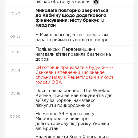
під час обстрілу 3 серпня
Миколаїв повторно звернеться
10:20
до Кабміну щодо додаткового
фінансування: місту бракує 1,1
млрд грн
У Миколаєві пацієнтів з інсультом
09:52
наразі приймають дві міські лікарні
Поліцейські Первомайщини
09:19
нагадали дітям правила безпеки на
дорозі
«Я готовий працювати з будь-ким»,-
08:51
Сєнкевич впевнений, що знайде
спільну мову з Решетіловим в якості
голови ОВА
Поспішав на концерт The Weeknd.
08:18
Киянин, який не мав документів для
виїзду за кордон, намагався
підкупити прикордонника
Не менше $4 млрд на рік: у
07:50
Міноборони заявили про
довгострокову підтримку України
від Британії
Уламок ракети SpaceX врізався в