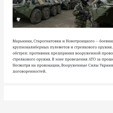
Марьинки, Старогнатовки и Новотроицкого — боевики
крупнокалиберных пулеметов и стрелкового оружия.
обстрел: противник предпринял вооруженной провок
стрелкового оружия. В зоне проведения АТО за прош
Несмотря на провокации, Вооруженные Силы Украи
договоренностей.