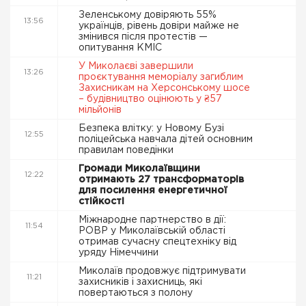
Зеленському довіряють 55%
13:56
українців, рівень довіри майже не
змінився після протестів —
опитування КМІС
У Миколаєві завершили
13:26
проєктування меморіалу загиблим
Захисникам на Херсонському шосе
– будівництво оцінюють у ₴57
мільйонів
Безпека влітку: у Новому Бузі
12:55
поліцейська навчала дітей основним
правилам поведінки
Громади Миколаївщини
12:22
отримають 27 трансформаторів
для посилення енергетичної
стійкості
Міжнародне партнерство в дії:
11:54
РОВР у Миколаївській області
отримав сучасну спецтехніку від
уряду Німеччини
Миколаїв продовжує підтримувати
11:21
захисників і захисниць, які
повертаються з полону