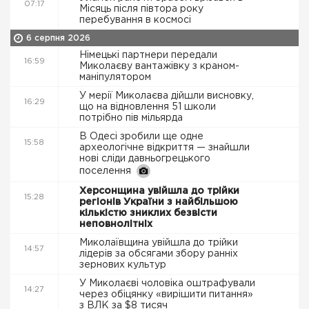
07:17
Місяць після півтора року
перебування в космосі
6 серпня 2026
Німецькі партнери передали
16:59
Миколаєву вантажівку з краном-
маніпулятором
У мерії Миколаєва дійшли висновку,
16:29
що на відновлення 51 школи
потрібно пів мільярда
В Одесі зробили ще одне
15:58
археологічне відкриття — знайшли
нові сліди давньогрецького
поселення
Херсонщина увійшла до трійки
15:28
регіонів України з найбільшою
кількістю зниклих безвісти
неповнолітніх
Миколаївщина увійшла до трійки
14:57
лідерів за обсягами збору ранніх
зернових культур
У Миколаєві чоловіка оштрафували
14:27
через обіцянку «вирішити питання»
з ВЛК за $8 тисяч