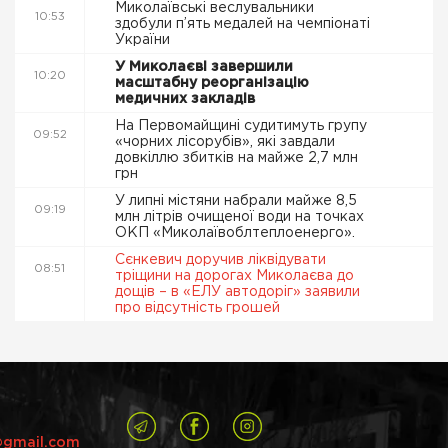
Миколаївські веслувальники
10:53
здобули п’ять медалей на чемпіонаті
України
У Миколаєві завершили
10:20
масштабну реорганізацію
медичних закладів
На Первомайщині судитимуть групу
09:52
«чорних лісорубів», які завдали
довкіллю збитків на майже 2,7 млн
грн
У липні містяни набрали майже 8,5
09:19
млн літрів очищеної води на точках
ОКП «Миколаївоблтеплоенерго».
Сєнкевич доручив ліквідувати
08:51
тріщини на дорогах Миколаєва до
дощів – в «ЕЛУ автодоріг» заявили
про відсутність грошей
@gmail.com