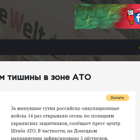
м тишины в зоне АТО
За минувшие сутки российско-оккупационные
войска 14 раз открывали огонь по позициям
украинских защитников, сообщает пресс-центр
Штаба АТО. В частности, на Донецком
направлении зафиксировано 5 обстрелов.