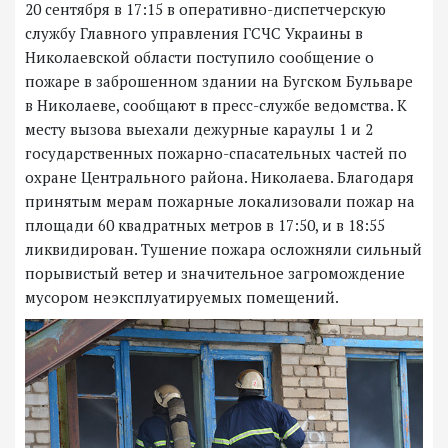
20 сентября в 17:15 в оперативно-диспетчерскую
службу Главного управления ГСЧС Украины в
Николаевской области поступило сообщение о
пожаре в заброшенном здании на Бугском Бульваре
в Николаеве, сообщают в пресс-службе ведомства. К
месту вызова выехали дежурные караулы 1 и 2
государственных пожарно-спасательных частей по
охране Центрального района. Николаева. Благодаря
принятым мерам пожарные локализовали пожар на
площади 60 квадратных метров в 17:50, и в 18:55
ликвидирован. Тушение пожара осложняли сильный
порывистый ветер и значительное загромождение
мусором неэксплуатируемых помещений.