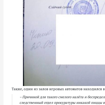
Также, один из залов игровых автоматов находился 
– Причиной для такого смелого налёта и беспредела 
следственный отдел прокуратуры никакой пиццы в