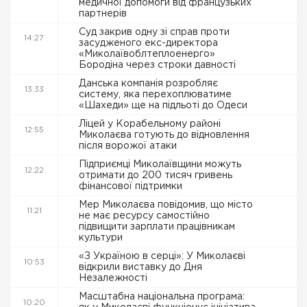
медичної допомоги від французьких
партнерів
Суд закрив одну зі справ проти
14:27
засудженого екс-директора
«Миколаївоблтеплоенерго»
Бородіна через строки давності
Данська компанія розробляє
13:33
систему, яка перехоплюватиме
«Шахеди» ще на підльоті до Одеси
Ліцей у Корабельному районі
12:55
Миколаєва готують до відновлення
після ворожої атаки
Підприємці Миколаївщини можуть
12:22
отримати до 200 тисяч гривень
фінансової підтримки
Мер Миколаєва повідомив, що місто
11:21
не має ресурсу самостійно
підвищити зарплати працівникам
культури
«З Україною в серці»: У Миколаєві
10:53
відкрили виставку до Дня
Незалежності
Масштабна національна програма:
10:20