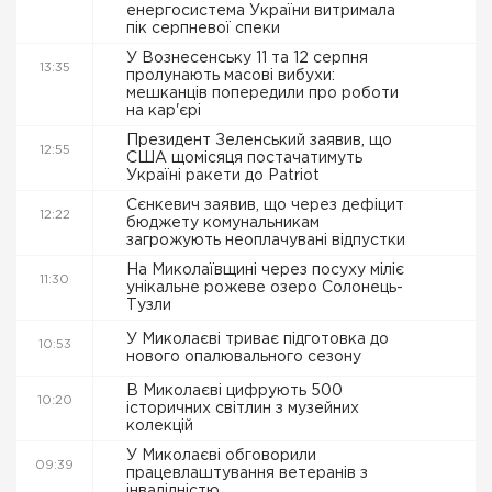
енергосистема України витримала
пік серпневої спеки
У Вознесенську 11 та 12 серпня
13:35
пролунають масові вибухи:
мешканців попередили про роботи
на кар'єрі
Президент Зеленський заявив, що
12:55
США щомісяця постачатимуть
Україні ракети до Patriot
Сєнкевич заявив, що через дефіцит
12:22
бюджету комунальникам
загрожують неоплачувані відпустки
На Миколаївщині через посуху міліє
11:30
унікальне рожеве озеро Солонець-
Тузли
У Миколаєві триває підготовка до
10:53
нового опалювального сезону
В Миколаєві цифрують 500
10:20
історичних світлин з музейних
колекцій
У Миколаєві обговорили
09:39
працевлаштування ветеранів з
інвалідністю