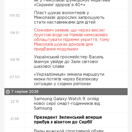
як у Миколаєві функціонує ініціатива
«Скринінг здоровʼя 40+»
Пласт шукає волонтерів у
09:32
Миколаєві: дорослих запрошують
стати наставниками для дітей
Сєнкевич заявив, що через високі
08:51
ґрунтові води на Намиві неможливо
облаштувати підземні укриття, тому
Миколаїв шукає донорів для
придбання модульних
Український гросмейстер Василь
08:18
Іванчук увійде до Зали світової
шахової слави
«Укрзалізниця» змінила маршрути
07:50
низки потягів через безпекову
ситуацію у східних регіонах
7 серпня 2026
Samsung Galaxy Watch 9: огляд
22:15
нової серії смарт-годинників від
Samsung
Президент Зеленський вперше
21:38
прибув з візитом до Сербії
Виды мужской спортивной обуви: