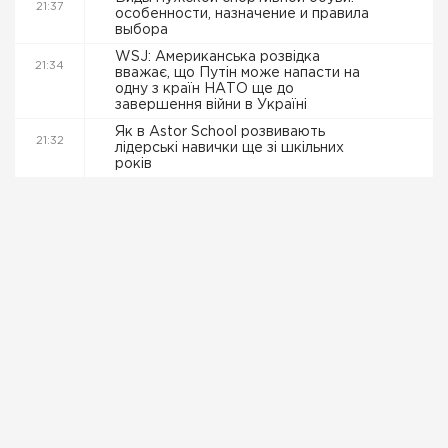
21:37
особенности, назначение и правила
выбора
WSJ: Американська розвідка
21:34
вважає, що Путін може напасти на
одну з країн НАТО ще до
завершення війни в Україні
Як в Astor School розвивають
21:32
лідерські навички ще зі шкільних
років