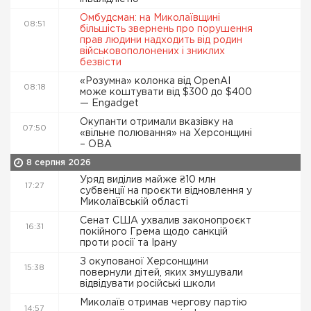
Омбудсман: на Миколаївщині
08:51
більшість звернень про порушення
прав людини надходить від родин
військовополонених і зниклих
безвісти
«Розумна» колонка від OpenAI
08:18
може коштувати від $300 до $400
— Engadget
Окупанти отримали вказівку на
07:50
«вільне полювання» на Херсонщині
– ОВА
8 серпня 2026
Уряд виділив майже ₴10 млн
17:27
субвенції на проєкти відновлення у
Миколаївській області
Сенат США ухвалив законопроєкт
16:31
покійного Грема щодо санкцій
проти росії та Ірану
З окупованої Херсонщини
15:38
повернули дітей, яких змушували
відвідувати російські школи
Миколаїв отримав чергову партію
14:57