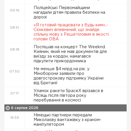
Поліцейські Первомайщини
09:19
нагадали дітям правила безпеки на
дорозі
«Я готовий працювати з будь-ким»,-
08:51
Сєнкевич впевнений, що знайде
спільну мову з Решетіловим в якості
голови ОВА
Поспішав на концерт The Weeknd.
08:18
Киянин, який не мав документів для
виїзду за кордон, намагався
підкупити прикордонника
Не менше $4 млрд на рік: у
07:50
Міноборони заявили про
довгострокову підтримку України
від Британії
Уламок ракети SpaceX врізався в
07:17
Місяць після півтора року
перебування в космосі
6 серпня 2026
Німецькі партнери передали
16:59
Миколаєву вантажівку з краном-
маніпулятором