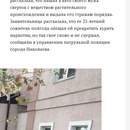
рассказала, что нашла в авто своего мужа
сверток с веществом растительного
происхождения и выдала его стражам порядка.
Заявительница рассказала, что ее 23-летний
сожитель полгода обещал ей прекратить курить
наркотик, но так свое слово и не сдержал,
сообщили в управлении патрульной полиции
города Николаева.