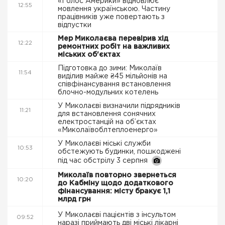
«Голос Америки» відновлює
12:55
мовлення українською. Частину
працівників уже повертають з
відпустки
Мер Миколаєва перевірив хід
12:22
ремонтних робіт на важливих
міських об'єктах
Підготовка до зими: Миколаїв
11:54
виділив майже ₴45 мільйонів на
співфінансування встановлення
блочно-модульних котелень
У Миколаєві визначили підрядників
11:21
для встановлення сонячних
електростанцій на об’єктах
«Миколаївоблтеплоенерго»
У Миколаєві міські служби
10:53
обстежують будинки, пошкоджені
під час обстрілу 3 серпня
Миколаїв повторно звернеться
10:20
до Кабміну щодо додаткового
фінансування: місту бракує 1,1
млрд грн
У Миколаєві пацієнтів з інсультом
09:52
наразі приймають дві міські лікарні