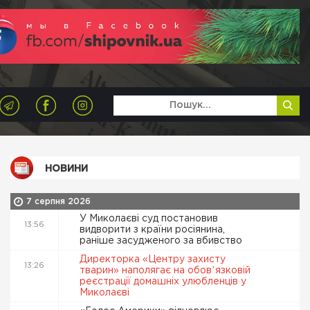
НОВИНИ
7 серпня 2026
У Миколаєві суд постановив
13:56
видворити з країни росіянина,
раніше засудженого за вбивство
Директорка «Центру захисту
13:26
тварин» наполягає на обовʼязковій
реєстрації домашніх улюбленців у
Миколаєві