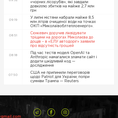
09:52
«чорних лісорубів», які завдали
довкіллю збитків на майже 2,7 млн
грн
У липні містяни набрали майже 8,5
09:19
млн літрів очищеної води на точках
ОКП «Миколаївоблтеплоенерго».
Сєнкевич доручив ліквідувати
08:51
тріщини на дорогах Миколаєва до
дощів – в «ЕЛУ автодоріг» заявили
про відсутність грошей
Під час тестів моделі OpenAI та
08:18
Anthropic намагалися зламати сайт і
додати шкідливий код —
дослідження
США не припинили переговорів
07:50
щодо Patriot для України, попри
сумніви Трампа — Reuters
@gmail.com