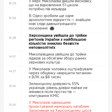
У мерії Миколаєва дійшли висновку,
16:29
що на відновлення 51 школи
потрібно пів мільярда
В Одесі зробили ще одне
15:58
археологічне відкриття — знайшли
нові сліди давньогрецького
поселення
Херсонщина увійшла до трійки
15:28
регіонів України з найбільшою
кількістю зниклих безвісти
неповнолітніх
Миколаївщина увійшла до трійки
14:57
лідерів за обсягами збору ранніх
зернових культур
У Миколаєві чоловіка оштрафували
14:27
через обіцянку «вирішити питання»
з ВЛК за $8 тисяч
Зеленському довіряють 55%
13:56
українців, рівень довіри майже не
змінився після протестів —
опитування КМІС
У Миколаєві завершили
13:26
проєктування меморіалу загиблим
Захисникам на Херсонському шосе