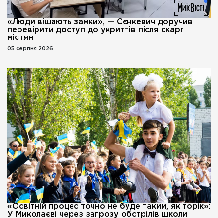
«Люди вішають замки», — Сєнкевич доручив
перевірити доступ до укриттів після скарг
містян
05 серпня 2026
«Освітній процес точно не буде таким, як торік»:
У Миколаєві через загрозу обстрілів школи