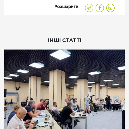
Розшарити:
ІНШІ СТАТТІ