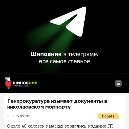
Генпрокуратура изымает документы в
николаевском морпорту
11:08
15.09.2016
Около 40 человек в масках ворвались в здание ГП