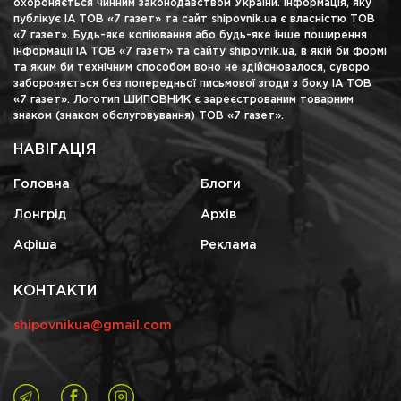
охороняється чинним законодавством України. Інформація, яку
публікує ІА ТОВ «7 газет» та сайт shipovnik.ua є власністю ТОВ
«7 газет». Будь-яке копіювання або будь-яке інше поширення
інформації ІА ТОВ «7 газет» та сайту shipovnik.ua, в якій би формі
та яким би технічним способом воно не здійснювалося, суворо
забороняється без попередньої письмової згоди з боку ІА ТОВ
«7 газет». Логотип ШИПОВНИК є зареєстрованим товарним
знаком (знаком обслуговування) ТОВ «7 газет».
НАВІГАЦІЯ
Головна
Блоги
Лонгрід
Архів
Афіша
Реклама
КОНТАКТИ
shipovnikua@gmail.com