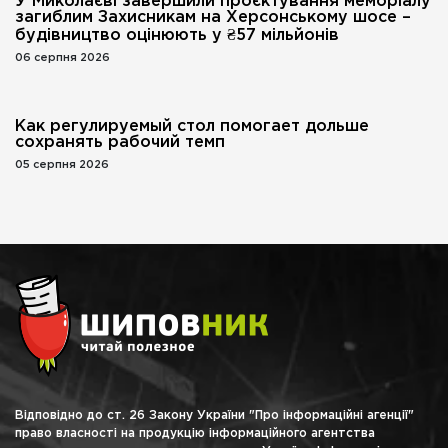
У Миколаєві завершили проєктування меморіалу
загиблим Захисникам на Херсонському шосе –
будівництво оцінюють у ₴57 мільйонів
06 серпня 2026
Как регулируемый стол помогает дольше
сохранять рабочий темп
05 серпня 2026
Відповідно до ст. 26 Закону України "Про інформаційні агенції"
право власності на продукцію інформаційного агентства