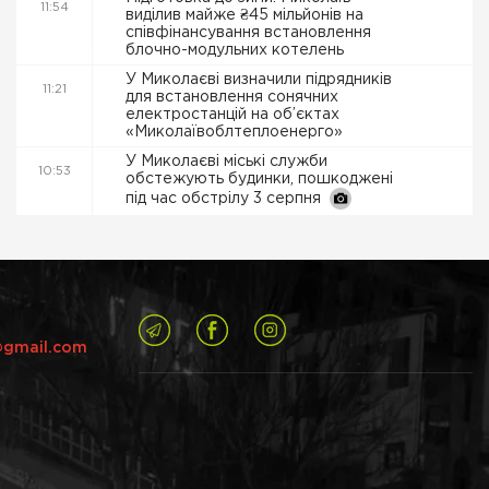
11:54
виділив майже ₴45 мільйонів на
співфінансування встановлення
блочно-модульних котелень
У Миколаєві визначили підрядників
11:21
для встановлення сонячних
електростанцій на об’єктах
«Миколаївоблтеплоенерго»
У Миколаєві міські служби
10:53
обстежують будинки, пошкоджені
під час обстрілу 3 серпня
@gmail.com