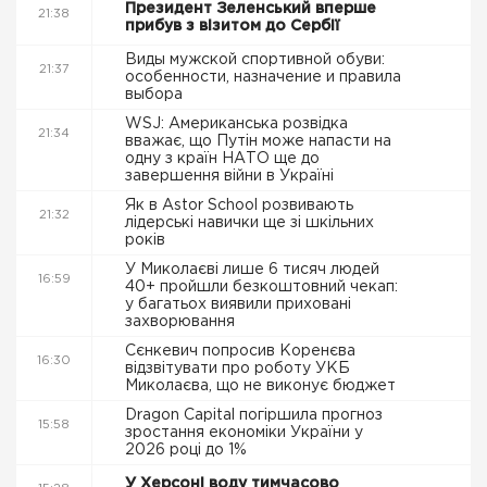
Президент Зеленський вперше
21:38
прибув з візитом до Сербії
Виды мужской спортивной обуви:
21:37
особенности, назначение и правила
выбора
WSJ: Американська розвідка
21:34
вважає, що Путін може напасти на
одну з країн НАТО ще до
завершення війни в Україні
Як в Astor School розвивають
21:32
лідерські навички ще зі шкільних
років
У Миколаєві лише 6 тисяч людей
16:59
40+ пройшли безкоштовний чекап:
у багатьох виявили приховані
захворювання
Сєнкевич попросив Коренєва
16:30
відзвітувати про роботу УКБ
Миколаєва, що не виконує бюджет
Dragon Capital погіршила прогноз
15:58
зростання економіки України у
2026 році до 1%
У Херсоні воду тимчасово