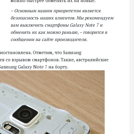
можно быстрее обменять их на новые.
– Основным нашим приоритетом является
безопасность наших клиентов. Мы рекомендуем
вам выключить смартфоны Galaxy Note 7 и
обменять их как можно раньше, – говорится в
сообщении на сайте производителя.
иостановлена. Отметим, что Samsung
ев со взрывом смартфонов. Также, австралийские
msung Galaxy Note 7 на борту.