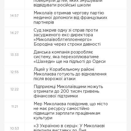
повернули дітей, яких змушували
відвідувати російські школи
Миколаїв отримав чергову партію
14:57
медичної допомоги від французьких
партнерів
Суд закрив одну зі справ проти
14:27
засудженого екс-директора
«Миколаївоблтеплоенерго»
Бородіна через строки давності
Данська компанія розробляє
13:33
систему, яка перехоплюватиме
«Шахеди» ще на підльоті до Одеси
Ліцей у Корабельному районі
12:55
Миколаєва готують до відновлення
після ворожої атаки
Підприємці Миколаївщини можуть
12:22
отримати до 200 тисяч гривень
фінансової підтримки
Мер Миколаєва повідомив, що місто
11:21
не має ресурсу самостійно
підвищити зарплати працівникам
культури
«З Україною в серці»: У Миколаєві
10:53
відкрили виставку до Дня