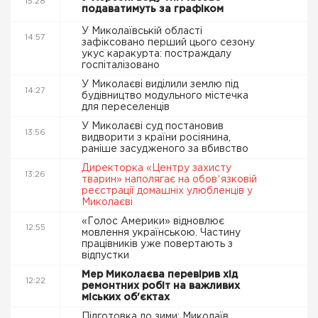
15:28
подаватимуть за графіком
У Миколаївській області
14:57
зафіксовано перший цього сезону
укус каракурта: постраждалу
госпіталізовано
У Миколаєві виділили землю під
14:27
будівництво модульного містечка
для переселенців
У Миколаєві суд постановив
13:56
видворити з країни росіянина,
раніше засудженого за вбивство
Директорка «Центру захисту
13:26
тварин» наполягає на обовʼязковій
реєстрації домашніх улюбленців у
Миколаєві
«Голос Америки» відновлює
12:55
мовлення українською. Частину
працівників уже повертають з
відпустки
Мер Миколаєва перевірив хід
12:22
ремонтних робіт на важливих
міських об'єктах
Підготовка до зими: Миколаїв