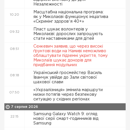
Незалежності
Масштабна національна програма:
10:20
як у Миколаєві функціонує ініціатива
«Скринінг здоровʼя 40+»
Пласт шукає волонтерів у
09:32
Миколаєві: дорослих запрошують
стати наставниками для дітей
Сєнкевич заявив, що через високі
08:51
ґрунтові води на Намиві неможливо
облаштувати підземні укриття, тому
Миколаїв шукає донорів для
придбання модульних
Український гросмейстер Василь
08:18
Іванчук увійде до Зали світової
шахової слави
«Укрзалізниця» змінила маршрути
07:50
низки потягів через безпекову
ситуацію у східних регіонах
7 серпня 2026
Samsung Galaxy Watch 9: огляд
22:15
нової серії смарт-годинників від
Samsung