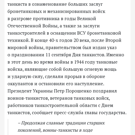
танкиста в ознаменование больших заслуг
бронетанковых и механизированных войск
в разгроме противника в годы Великой
Отечественной Войны, а также за заслуги
танкостроителей в оснащении ВСУ бронетанковой
техникой. В конце 40-х годов 20 века, после Второй
мировой войны, правительством был издан указ
о праздновании 11 сентября Дня танкистов. Именно
в этот день во время войны в 1944 году танковые
войска, являющие собой большую огневую мощь
и ударную силу, сделали прорыв в обороне
оккупантов и остановили его наступление.
Президент Украины Петр Порошенко поздравил
воинов-танкистов, ветеранов танковых войск,
работников танкостроительной области с Днем
танкистов, сообщает пресс-служба главы государства.
– Продолжая славные традиции старших
поколений, воины-танкисты в ходе