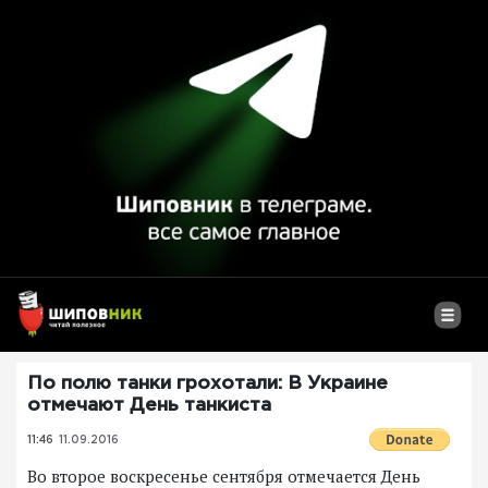
По полю танки грохотали: В Украине
отмечают День танкиста
11:46
11.09.2016
Во второе воскресенье сентября отмечается День