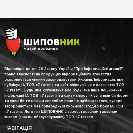
Відповідно до ст. 26 Закону України "Про інформаційні агенції"
право власності на продукцію інформаційного агентства
охороняється чинним законодавством України. Інформація, яку
публікує ІА ТОВ «7 газет» та сайт shipovnik.ua є власністю ТОВ
«7 газет». Будь-яке копіювання або будь-яке інше поширення
інформації ІА ТОВ «7 газет» та сайту shipovnik.ua, в якій би формі
та яким би технічним способом воно не здійснювалося, суворо
забороняється без попередньої письмової згоди з боку ІА ТОВ
«7 газет». Логотип ШИПОВНИК є зареєстрованим товарним
знаком (знаком обслуговування) ТОВ «7 газет».
НАВІГАЦІЯ