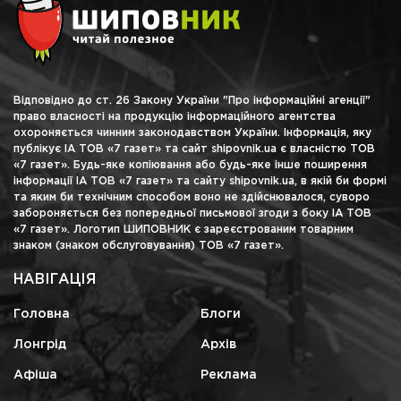
Відповідно до ст. 26 Закону України "Про інформаційні агенції"
право власності на продукцію інформаційного агентства
охороняється чинним законодавством України. Інформація, яку
публікує ІА ТОВ «7 газет» та сайт shipovnik.ua є власністю ТОВ
«7 газет». Будь-яке копіювання або будь-яке інше поширення
інформації ІА ТОВ «7 газет» та сайту shipovnik.ua, в якій би формі
та яким би технічним способом воно не здійснювалося, суворо
забороняється без попередньої письмової згоди з боку ІА ТОВ
«7 газет». Логотип ШИПОВНИК є зареєстрованим товарним
знаком (знаком обслуговування) ТОВ «7 газет».
НАВІГАЦІЯ
Головна
Блоги
Лонгрід
Архів
Афіша
Реклама