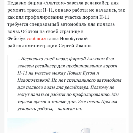
Недавно фирма «Альтком» завезла релаксайер для
ремонта трассы Н-11, однако работы не начались, так
как для профилирования участка дороги Н-11
требуется специальный автомобиль для подвоза
воды. Об этом на своей странице в
Фейсбук
сообщил
глава Новобугской
райгосадминистрации Сергей Иванов.
– Несколько дней назад фирмой Альтком был
завезен ресайклер для профилирования дороги
Н-11 на участке между Новым Бугом и
Новополтавкой. Но нет специального автомобиля
для подвоза воды для ресайклера. Поэтому не
могут начаться работы по профилированию. Мы
теряем время и теплые дни. Уже осень. Просим
ускорить работы, – написал он.