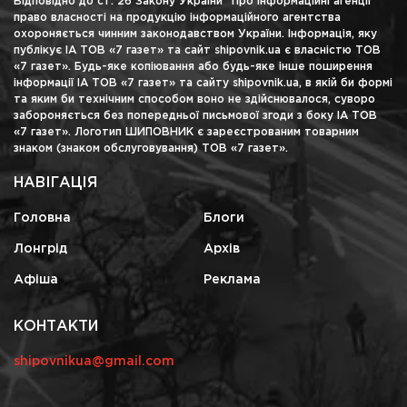
Відповідно до ст. 26 Закону України "Про інформаційні агенції"
право власності на продукцію інформаційного агентства
охороняється чинним законодавством України. Інформація, яку
публікує ІА ТОВ «7 газет» та сайт shipovnik.ua є власністю ТОВ
«7 газет». Будь-яке копіювання або будь-яке інше поширення
інформації ІА ТОВ «7 газет» та сайту shipovnik.ua, в якій би формі
та яким би технічним способом воно не здійснювалося, суворо
забороняється без попередньої письмової згоди з боку ІА ТОВ
«7 газет». Логотип ШИПОВНИК є зареєстрованим товарним
знаком (знаком обслуговування) ТОВ «7 газет».
НАВІГАЦІЯ
Головна
Блоги
Лонгрід
Архів
Афіша
Реклама
КОНТАКТИ
shipovnikua@gmail.com