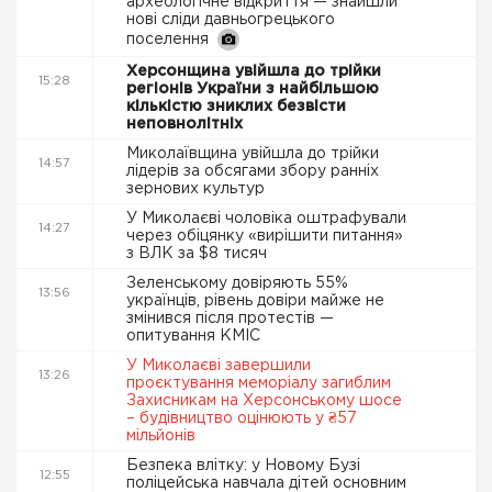
археологічне відкриття — знайшли
нові сліди давньогрецького
поселення
Херсонщина увійшла до трійки
15:28
регіонів України з найбільшою
кількістю зниклих безвісти
неповнолітніх
Миколаївщина увійшла до трійки
14:57
лідерів за обсягами збору ранніх
зернових культур
У Миколаєві чоловіка оштрафували
14:27
через обіцянку «вирішити питання»
з ВЛК за $8 тисяч
Зеленському довіряють 55%
13:56
українців, рівень довіри майже не
змінився після протестів —
опитування КМІС
У Миколаєві завершили
13:26
проєктування меморіалу загиблим
Захисникам на Херсонському шосе
– будівництво оцінюють у ₴57
мільйонів
Безпека влітку: у Новому Бузі
12:55
поліцейська навчала дітей основним