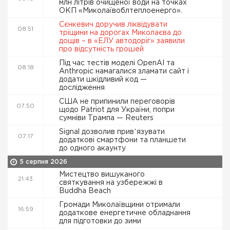
млн літрів очищеної води на точках
ОКП «Миколаївоблтеплоенерго».
Сєнкевич доручив ліквідувати
08:51
тріщини на дорогах Миколаєва до
дощів – в «ЕЛУ автодоріг» заявили
про відсутність грошей
Під час тестів моделі OpenAI та
08:18
Anthropic намагалися зламати сайт і
додати шкідливий код —
дослідження
США не припинили переговорів
07:50
щодо Patriot для України, попри
сумніви Трампа — Reuters
Signal дозволив привʼязувати
07:17
додаткові смартфони та планшети
до одного акаунту
5 серпня 2026
Мистецтво вишуканого
21:43
святкування на узбережжі в
Buddha Beach
Громади Миколаївщини отримали
16:59
додаткове енергетичне обладнання
для підготовки до зими