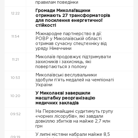
правилам поведінки
Громади Миколаївщини
12:22
отримають 27 трансформаторів
для посилення енергетичної
стійкості
Міжнародне партнерство в дії:
11:54
РОВР у Миколаївській області
отримав сучасну спецтехніку від
уряду Німеччини
Миколаїв продовжує підтримувати
11:21
захисників і захисниць, які
повертаються з полону
Миколаївські веслувальники
10:53
здобули п’ять медалей на чемпіонаті
України
У Миколаєві завершили
10:20
масштабну реорганізацію
медичних закладів
На Первомайщині судитимуть групу
09:52
«чорних лісорубів», які завдали
довкіллю збитків на майже 2,7 млн
грн
У липні містяни набрали майже 8,5
09:19