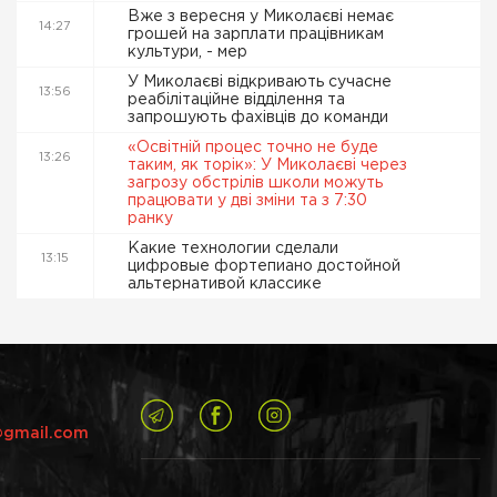
Вже з вересня у Миколаєві немає
14:27
грошей на зарплати працівникам
культури, - мер
У Миколаєві відкривають сучасне
13:56
реабілітаційне відділення та
запрошують фахівців до команди
«Освітній процес точно не буде
13:26
таким, як торік»: У Миколаєві через
загрозу обстрілів школи можуть
працювати у дві зміни та з 7:30
ранку
Какие технологии сделали
13:15
цифровые фортепиано достойной
альтернативой классике
@gmail.com