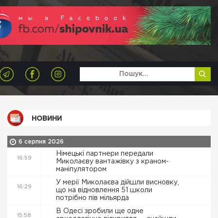
НОВИНИ
6 серпня 2026
Німецькі партнери передали
16:59
Миколаєву вантажівку з краном-
маніпулятором
У мерії Миколаєва дійшли висновку,
16:29
що на відновлення 51 школи
потрібно пів мільярда
В Одесі зробили ще одне
15:58