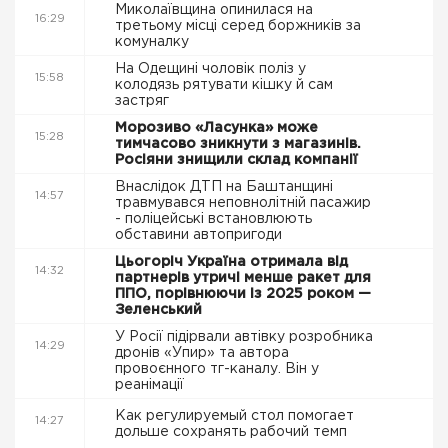
Миколаївщина опинилася на
16:29
третьому місці серед боржників за
комуналку
На Одещині чоловік поліз у
15:58
колодязь рятувати кішку й сам
застряг
Морозиво «Ласунка» може
15:28
тимчасово зникнути з магазинів.
Росіяни знищили склад компанії
Внаслідок ДТП на Баштанщині
14:57
травмувався неповнолітній пасажир
- поліцейські встановлюють
обставини автопригоди
Цьогоріч Україна отримала від
14:32
партнерів утричі менше ракет для
ППО, порівнюючи із 2025 роком —
Зеленський
У Росії підірвали автівку розробника
14:29
дронів «Упир» та автора
провоєнного тг-каналу. Він у
реанімації
Как регулируемый стол помогает
14:27
дольше сохранять рабочий темп