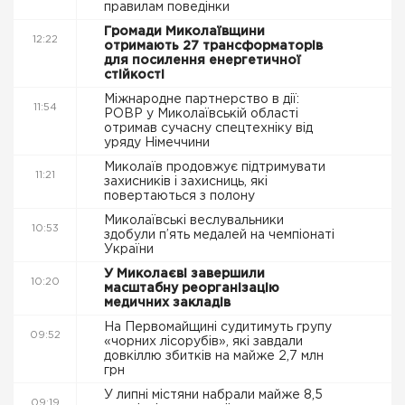
правилам поведінки
Громади Миколаївщини
12:22
отримають 27 трансформаторів
для посилення енергетичної
стійкості
Міжнародне партнерство в дії:
11:54
РОВР у Миколаївській області
отримав сучасну спецтехніку від
уряду Німеччини
Миколаїв продовжує підтримувати
11:21
захисників і захисниць, які
повертаються з полону
Миколаївські веслувальники
10:53
здобули п’ять медалей на чемпіонаті
України
У Миколаєві завершили
10:20
масштабну реорганізацію
медичних закладів
На Первомайщині судитимуть групу
09:52
«чорних лісорубів», які завдали
довкіллю збитків на майже 2,7 млн
грн
У липні містяни набрали майже 8,5
09:19