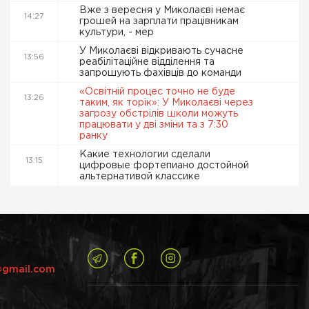
Вже з вересня у Миколаєві немає
14:27
грошей на зарплати працівникам
культури, - мер
У Миколаєві відкривають сучасне
13:56
реабілітаційне відділення та
запрошують фахівців до команди
«Освітній процес точно не буде
13:26
таким, як торік»: У Миколаєві через
загрозу обстрілів школи можуть
працювати у дві зміни та з 7:30
ранку
Какие технологии сделали
13:15
цифровые фортепиано достойной
альтернативой классике
@gmail.com