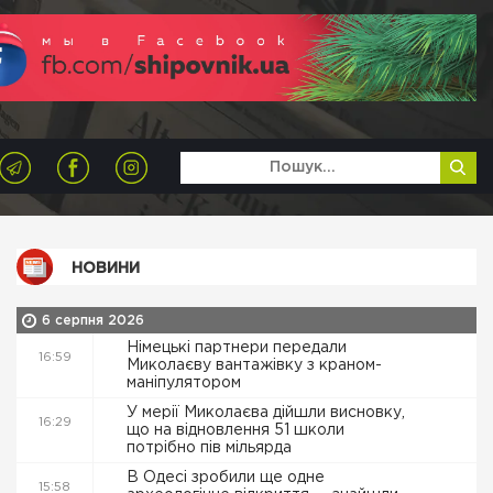
НОВИНИ
6 серпня 2026
Німецькі партнери передали
16:59
Миколаєву вантажівку з краном-
маніпулятором
У мерії Миколаєва дійшли висновку,
16:29
що на відновлення 51 школи
потрібно пів мільярда
В Одесі зробили ще одне
15:58