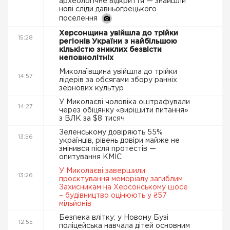
археологічне відкриття — знайшли
нові сліди давньогрецького
поселення
Херсонщина увійшла до трійки
15:28
регіонів України з найбільшою
кількістю зниклих безвісти
неповнолітніх
Миколаївщина увійшла до трійки
14:57
лідерів за обсягами збору ранніх
зернових культур
У Миколаєві чоловіка оштрафували
14:27
через обіцянку «вирішити питання»
з ВЛК за $8 тисяч
Зеленському довіряють 55%
13:56
українців, рівень довіри майже не
змінився після протестів —
опитування КМІС
У Миколаєві завершили
13:26
проєктування меморіалу загиблим
Захисникам на Херсонському шосе
– будівництво оцінюють у ₴57
мільйонів
Безпека влітку: у Новому Бузі
12:55
поліцейська навчала дітей основним