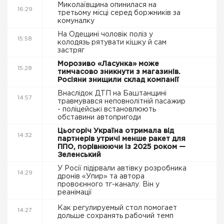
Миколаївщина опинилася на
16:29
третьому місці серед боржників за
комуналку
На Одещині чоловік поліз у
15:58
колодязь рятувати кішку й сам
застряг
Морозиво «Ласунка» може
15:28
тимчасово зникнути з магазинів.
Росіяни знищили склад компанії
Внаслідок ДТП на Баштанщині
14:57
травмувався неповнолітній пасажир
- поліцейські встановлюють
обставини автопригоди
Цьогоріч Україна отримала від
14:32
партнерів утричі менше ракет для
ППО, порівнюючи із 2025 роком —
Зеленський
У Росії підірвали автівку розробника
14:29
дронів «Упир» та автора
провоєнного тг-каналу. Він у
реанімації
Как регулируемый стол помогает
14:27
дольше сохранять рабочий темп