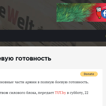
евую готовность
новные части армии в полную боевую готовность.
ством силового блока, передает
TUT.by
в субботу, 22