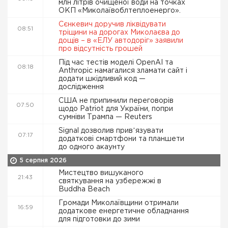
млн літрів очищеної води на точках
ОКП «Миколаївоблтеплоенерго».
Сєнкевич доручив ліквідувати
08:51
тріщини на дорогах Миколаєва до
дощів – в «ЕЛУ автодоріг» заявили
про відсутність грошей
Під час тестів моделі OpenAI та
08:18
Anthropic намагалися зламати сайт і
додати шкідливий код —
дослідження
США не припинили переговорів
07:50
щодо Patriot для України, попри
сумніви Трампа — Reuters
Signal дозволив привʼязувати
07:17
додаткові смартфони та планшети
до одного акаунту
5 серпня 2026
Мистецтво вишуканого
21:43
святкування на узбережжі в
Buddha Beach
Громади Миколаївщини отримали
16:59
додаткове енергетичне обладнання
для підготовки до зими