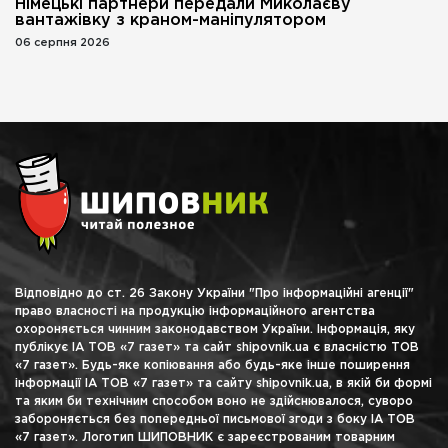
Німецькі партнери передали Миколаєву
вантажівку з краном-маніпулятором
06 серпня 2026
Відповідно до ст. 26 Закону України "Про інформаційні агенції"
право власності на продукцію інформаційного агентства
охороняється чинним законодавством України. Інформація, яку
публікує ІА ТОВ «7 газет» та сайт shipovnik.ua є власністю ТОВ
«7 газет». Будь-яке копіювання або будь-яке інше поширення
інформації ІА ТОВ «7 газет» та сайту shipovnik.ua, в якій би формі
та яким би технічним способом воно не здійснювалося, суворо
забороняється без попередньої письмової згоди з боку ІА ТОВ
«7 газет». Логотип ШИПОВНИК є зареєстрованим товарним