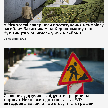
У Миколаєві завершили проєктування меморіалу
загиблим Захисникам на Херсонському шосе –
будівництво оцінюють у ₴57 мільйонів
06 серпня 2026
Сєнкевич доручив ліквідувати тріщини на
дорогах Миколаєва до дощів – в «ЕЛУ
автодоріг» заявили про відсутність грошей