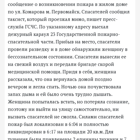
сообщение о возникновении пожара в жилом доме
по ул. Комарова м. Первомайск. Спасателей сообщил
таксист, который проезжал мимо, пишет пресс-
служба ГСЧС. По указанному адресу выехал
дежурный караул 23 Государственной пожарно-
спасательной части. Прибыв на место, спасатели
провели разведку и в доме обнаружили женщину в
бессознательном состоянии. Спасатели вынесли ее
на свежий воздух и передали бригаде скорой
медицинской помощи. Придя в себя, женщина
рассказала, что она вернулась домой поздно
вечером и легла спать. Ночью она почувствовала
запах дыма и ей было очень трудно дышать.
Женщина попыталась встать, но потеряла сознание,
поэтому ни выйти на улицу самостоятельно, ни
вызвать спасателей не смогла. Силами спасателей
пожар был локализован в 6:04 и полностью
ликвидирован в 6:17 на площади 20 кв.м. Для
тушения были привлечены 2 единицы техники и 7