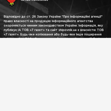
Відповідно до ст. 26 Закону України "Про інформаційні агенції"
право власності на продукцію інформаційного агентства
охороняється чинним законодавством України. Інформація, яку
публікує ІА ТОВ «7 газет» та сайт shipovnik.ua є власністю ТОВ
«7 газет». Будь-яке копіювання або будь-яке інше поширення
інформації ІА ТОВ «7 газет» та сайту shipovnik.ua, в якій би формі
та яким би технічним способом воно не здійснювалося, суворо
забороняється без попередньої письмової згоди з боку ІА ТОВ
«7 газет». Логотип ШИПОВНИК є зареєстрованим товарним
знаком (знаком обслуговування) ТОВ «7 газет».
НАВІГАЦІЯ
Головна
Блоги
Лонгрід
Архів
Афіша
Реклама
КОНТАКТИ