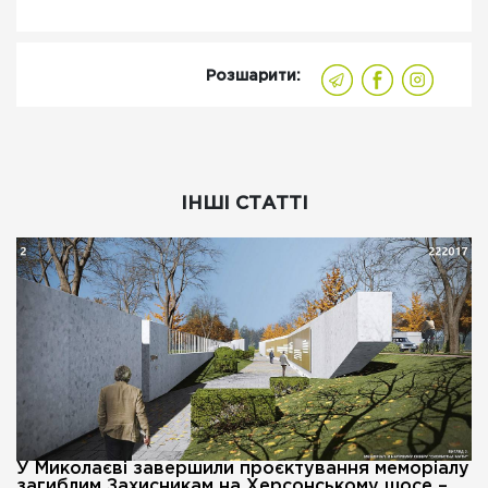
Розшарити:
ІНШІ СТАТТІ
У Миколаєві завершили проєктування меморіалу
загиблим Захисникам на Херсонському шосе –