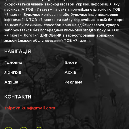
охороняється чинним законодавством України. Інформація, яку
публікує ІА ТОВ «7 газет» та сайт shipovnik.ua є власністю ТОВ
«7 газет». Будь-яке копіювання або будь-яке інше поширення
інформації ІА ТОВ «7 газет» та сайту shipovnik.ua, в якій би формі
та яким би технічним способом воно не здійснювалося, суворо
забороняється без попередньої письмової згоди з боку ІА ТОВ
«7 газет». Логотип ШИПОВНИК є зареєстрованим товарним
знаком (знаком обслуговування) ТОВ «7 газет».
НАВІГАЦІЯ
Головна
Блоги
Лонгрід
Архів
Афіша
Реклама
КОНТАКТИ
shipovnikua@gmail.com