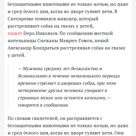
беззащитными животными не только ночью, но даже
и сред белого дня, когда во дворе гуляют дети. В
Снегиревке появился живодер, который
расстреливает собак на глазах у детей,
пишет
Depo.Николаев. По сообщению местной
жительницы Снежаны Маврич-Гомон, некий
Александр Кондратьев расстреливал собак на глазах
у детей.
— Мужчина средних лет безжалостно и
безнаказанно в течение немаленького периода
времени стреляет в дворовых собак, при этом
четвероногие друзья человека умирают в
страшных муках или остаются калеками, —
говорится в сообщении.
По словам свидетелей, он расправляется с
беззащитными животными не только ночью, но даже
и сред белого дня, когда во дворе гуляют дети. Они