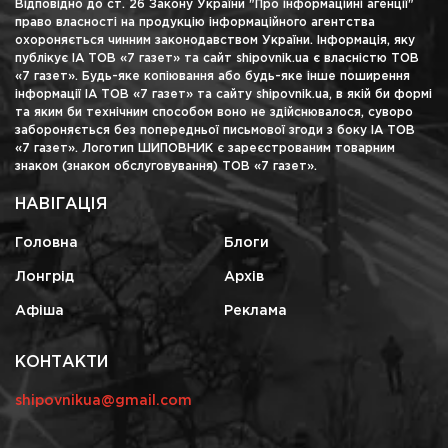
Відповідно до ст. 26 Закону України "Про інформаційні агенції"
право власності на продукцію інформаційного агентства
охороняється чинним законодавством України. Інформація, яку
публікує ІА ТОВ «7 газет» та сайт shipovnik.ua є власністю ТОВ
«7 газет». Будь-яке копіювання або будь-яке інше поширення
інформації ІА ТОВ «7 газет» та сайту shipovnik.ua, в якій би формі
та яким би технічним способом воно не здійснювалося, суворо
забороняється без попередньої письмової згоди з боку ІА ТОВ
«7 газет». Логотип ШИПОВНИК є зареєстрованим товарним
знаком (знаком обслуговування) ТОВ «7 газет».
НАВІГАЦІЯ
Головна
Блоги
Лонгрід
Архів
Афіша
Реклама
КОНТАКТИ
shipovnikua@gmail.com