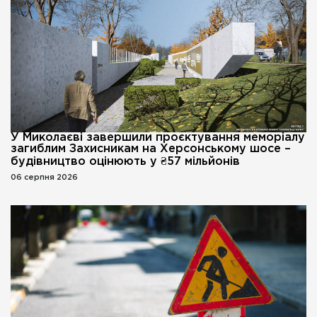
У Миколаєві завершили проєктування меморіалу
загиблим Захисникам на Херсонському шосе –
будівництво оцінюють у ₴57 мільйонів
06 серпня 2026