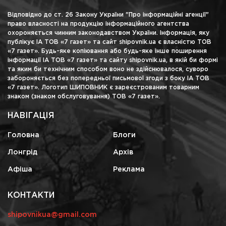
Відповідно до ст. 26 Закону України "Про інформаційні агенції"
право власності на продукцію інформаційного агентства
охороняється чинним законодавством України. Інформація, яку
публікує ІА ТОВ «7 газет» та сайт shipovnik.ua є власністю ТОВ
«7 газет». Будь-яке копіювання або будь-яке інше поширення
інформації ІА ТОВ «7 газет» та сайту shipovnik.ua, в якій би формі
та яким би технічним способом воно не здійснювалося, суворо
забороняється без попередньої письмової згоди з боку ІА ТОВ
«7 газет». Логотип ШИПОВНИК є зареєстрованим товарним
знаком (знаком обслуговування) ТОВ «7 газет».
НАВІГАЦІЯ
Головна
Блоги
Лонгрід
Архів
Афіша
Реклама
КОНТАКТИ
shipovnikua@gmail.com