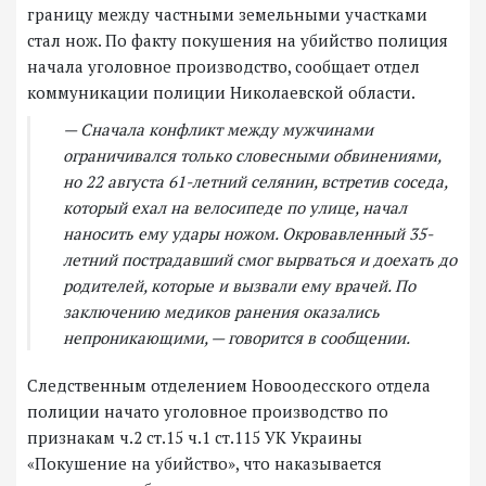
границу между частными земельными участками
стал нож. По факту покушения на убийство полиция
начала уголовное производство, сообщает отдел
коммуникации полиции Николаевской области.
— Сначала конфликт между мужчинами
ограничивался только словесными обвинениями,
но 22 августа 61-летний селянин, встретив соседа,
который ехал на велосипеде по улице, начал
наносить ему удары ножом. Окровавленный 35-
летний пострадавший смог вырваться и доехать до
родителей, которые и вызвали ему врачей. По
заключению медиков ранения оказались
непроникающими, — говорится в сообщении.
Следственным отделением Новоодесского отдела
полиции начато уголовное производство по
признакам ч.2 ст.15 ч.1 ст.115 УК Украины
«Покушение на убийство», что наказывается