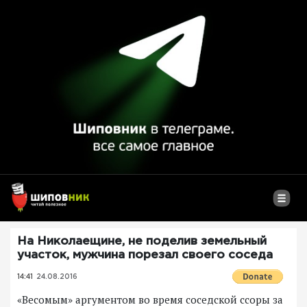
На Николаещине, не поделив земельный
участок, мужчина порезал своего соседа
14:41
24.08.2016
«Весомым» аргументом во время соседской ссоры за