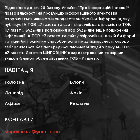
Відповідно до ст. 26 Закону України "Про інформаційні агенції"
право власності на продукцію інформаційного агентства
охороняється чинним законодавством України. Інформація, яку
публікує ІА ТОВ «7 газет» та сайт shipovnik.ua є власністю ТОВ
«7 газет». Будь-яке копіювання або будь-яке інше поширення
інформації ІА ТОВ «7 газет» та сайту shipovnik.ua, в якій би формі
та яким би технічним способом воно не здійснювалося, суворо
забороняється без попередньої письмової згоди з боку ІА ТОВ
«7 газет». Логотип ШИПОВНИК є зареєстрованим товарним
знаком (знаком обслуговування) ТОВ «7 газет».
НАВІГАЦІЯ
Головна
Блоги
Лонгрід
Архів
Афіша
Реклама
КОНТАКТИ
shipovnikua@gmail.com