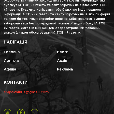
охороняється чинним законодавством України. Інформація, яку
публікує ІА ТОВ «7 газет» та сайт shipovnik.ua є власністю ТОВ
«7 газет». Будь-яке копіювання або будь-яке інше поширення
інформації ІА ТОВ «7 газет» та сайту shipovnik.ua, в якій би формі
та яким би технічним способом воно не здійснювалося, суворо
забороняється без попередньої письмової згоди з боку ІА ТОВ
«7 газет». Логотип ШИПОВНИК є зареєстрованим товарним
знаком (знаком обслуговування) ТОВ «7 газет».
НАВІГАЦІЯ
Головна
Блоги
Лонгрід
Архів
Афіша
Реклама
КОНТАКТИ
shipovnikua@gmail.com