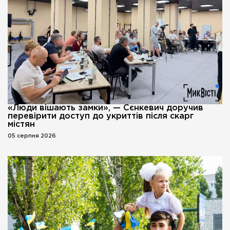
«Люди вішають замки», — Сєнкевич доручив
перевірити доступ до укриттів після скарг
містян
05 серпня 2026