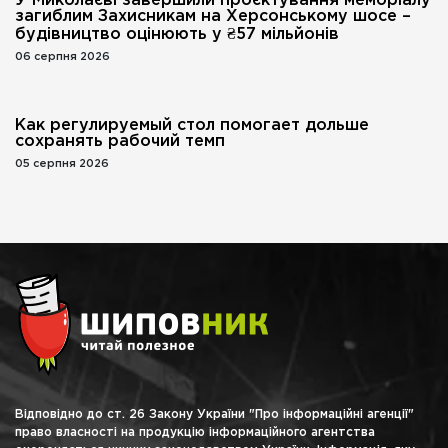
У Миколаєві завершили проєктування меморіалу
загиблим Захисникам на Херсонському шосе –
будівництво оцінюють у ₴57 мільйонів
06 серпня 2026
Как регулируемый стол помогает дольше
сохранять рабочий темп
05 серпня 2026
Відповідно до ст. 26 Закону України "Про інформаційні агенції"
право власності на продукцію інформаційного агентства