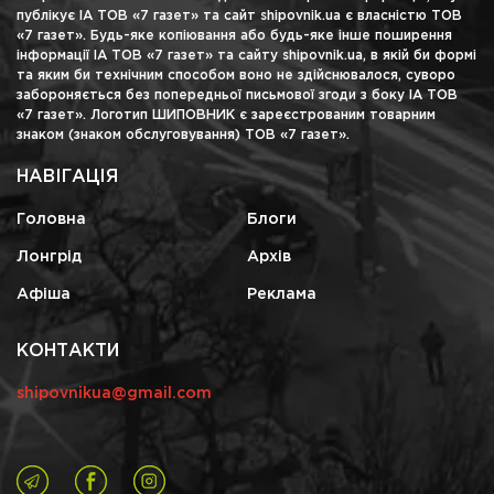
публікує ІА ТОВ «7 газет» та сайт shipovnik.ua є власністю ТОВ
«7 газет». Будь-яке копіювання або будь-яке інше поширення
інформації ІА ТОВ «7 газет» та сайту shipovnik.ua, в якій би формі
та яким би технічним способом воно не здійснювалося, суворо
забороняється без попередньої письмової згоди з боку ІА ТОВ
«7 газет». Логотип ШИПОВНИК є зареєстрованим товарним
знаком (знаком обслуговування) ТОВ «7 газет».
НАВІГАЦІЯ
Головна
Блоги
Лонгрід
Архів
Афіша
Реклама
КОНТАКТИ
shipovnikua@gmail.com