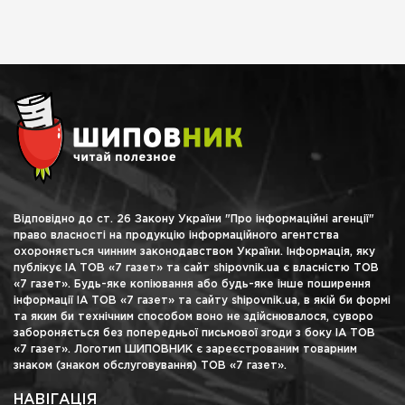
Відповідно до ст. 26 Закону України "Про інформаційні агенції"
право власності на продукцію інформаційного агентства
охороняється чинним законодавством України. Інформація, яку
публікує ІА ТОВ «7 газет» та сайт shipovnik.ua є власністю ТОВ
«7 газет». Будь-яке копіювання або будь-яке інше поширення
інформації ІА ТОВ «7 газет» та сайту shipovnik.ua, в якій би формі
та яким би технічним способом воно не здійснювалося, суворо
забороняється без попередньої письмової згоди з боку ІА ТОВ
«7 газет». Логотип ШИПОВНИК є зареєстрованим товарним
знаком (знаком обслуговування) ТОВ «7 газет».
НАВІГАЦІЯ