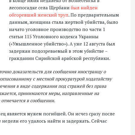
в конце июля недалеко от Вознесенска в
лесопосадке села Щербани
был найден
обгоревший женский труп
. По предварительным
данным, женщина стала жертвой убийства, было
начато уголовное производство по части 1
статьи 115 Уголовного кодекса Украины
(«Умышленное убийство»). А уже 12 августа был
задержан подозреваемый в этом убийстве –
гражданин Сирийской арабской республики.
аточно доказательств для сообщения иностранцу о
согласованному с местной прокуратурой ходатайству
ечения в виде содержания под стражей без права
олжается, принимаются меры, направленные на
– отмечается в сообщении.
ц является мужем погибшей. Он исчез сразу после
ве недели его удалось найти и задержать. Сейчас