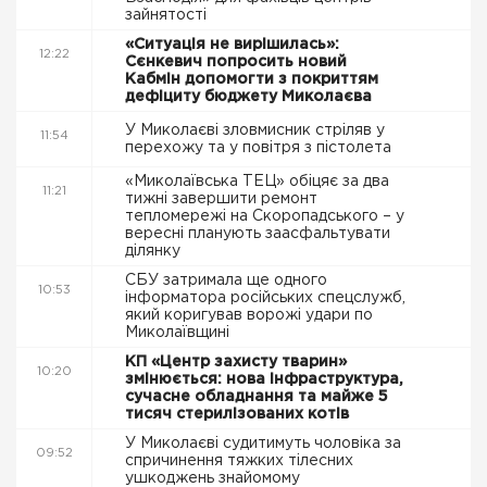
зайнятості
«Ситуація не вирішилась»:
12:22
Сєнкевич попросить новий
Кабмін допомогти з покриттям
дефіциту бюджету Миколаєва
У Миколаєві зловмисник стріляв у
11:54
перехожу та у повітря з пістолета
«Миколаївська ТЕЦ» обіцяє за два
11:21
тижні завершити ремонт
тепломережі на Скоропадського – у
вересні планують заасфальтувати
ділянку
СБУ затримала ще одного
10:53
інформатора російських спецслужб,
який коригував ворожі удари по
Миколаївщині
КП «Центр захисту тварин»
10:20
змінюється: нова інфраструктура,
сучасне обладнання та майже 5
тисяч стерилізованих котів
У Миколаєві судитимуть чоловіка за
09:52
спричинення тяжких тілесних
ушкоджень знайомому