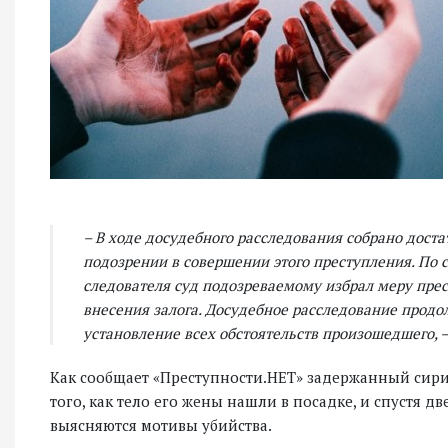
– В ходе досудебного расследования собрано дост
подозрении в совершении этого преступления. По 
следователя суд подозреваемому избрал меру прес
внесения залога. Досудебное расследование прод
установление всех обстоятельств произошедшего, 
Как сообщает «Преступности.НЕТ» задержанный сирие
того, как тело его жены нашли в посадке, и спустя д
выясняются мотивы убийства.