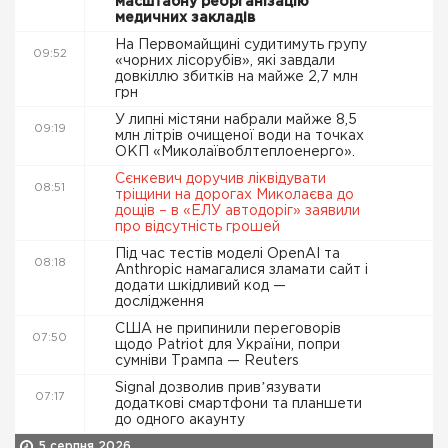
масштабну реорганізацію
медичних закладів
На Первомайщині судитимуть групу
09:52
«чорних лісорубів», які завдали
довкіллю збитків на майже 2,7 млн
грн
У липні містяни набрали майже 8,5
09:19
млн літрів очищеної води на точках
ОКП «Миколаївоблтеплоенерго».
Сєнкевич доручив ліквідувати
08:51
тріщини на дорогах Миколаєва до
дощів – в «ЕЛУ автодоріг» заявили
про відсутність грошей
Під час тестів моделі OpenAI та
08:18
Anthropic намагалися зламати сайт і
додати шкідливий код —
дослідження
США не припинили переговорів
07:50
щодо Patriot для України, попри
сумніви Трампа — Reuters
Signal дозволив привʼязувати
07:17
додаткові смартфони та планшети
до одного акаунту
5 серпня 2026