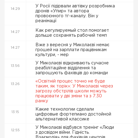
У Росії підірвали автівку розробника
14:29
дронів «Упир» та автора
провоєнного тг-каналу. Він у
реанімації
Как регулируемый стол помогает
14:27
дольше сохранять рабочий темп
Вже з вересня у Миколаєві немає
14:27
грошей на зарплати працівникам
культури, - мер
У Миколаєві відкривають сучасне
13:56
реабілітаційне відділення та
запрошують фахівців до команди
«Освітній процес точно не буде
13:26
таким, як торік»: У Миколаєві через
загрозу обстрілів школи можуть
працювати у дві зміни та з 7:30
ранку
Какие технологии сделали
13:15
цифровые фортепиано достойной
альтернативой классике
У Миколаєві відбувся тренінг «Люди
12:55
з досвідом війни. Гідність.
Взаємодія» для фахівців центрів