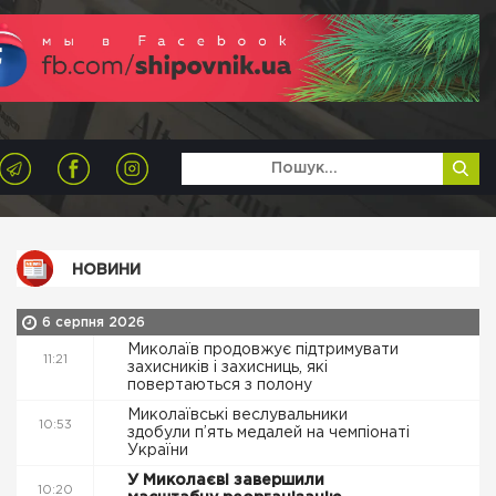
НОВИНИ
6 серпня 2026
Миколаїв продовжує підтримувати
11:21
захисників і захисниць, які
повертаються з полону
Миколаївські веслувальники
10:53
здобули п’ять медалей на чемпіонаті
України
У Миколаєві завершили
10:20