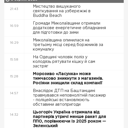
Мистецтво вишуканого
21:43
святкування на узбережжі в
Buddha Beach
Громади Миколаївщини отримали
16:59
додаткове енергетичне обладнання
для підготовки до зими
Миколаївщина опинилася на
16:29
третьому місці серед боржників за
комуналку
На Одещині чоловік поліз у
15:58
колодязь рятувати кішку й сам
застряг
Морозиво «Ласунка» може
15:28
тимчасово зникнути з магазинів.
Росіяни знищили склад компанії
Внаслідок ДТП на Баштанщині
14:57
травмувався неповнолітній пасажир
- поліцейські встановлюють
обставини автопригоди
Цьогоріч Україна отримала від
14:32
партнерів утричі менше ракет для
ППО, порівнюючи із 2025 роком —
Зеленський