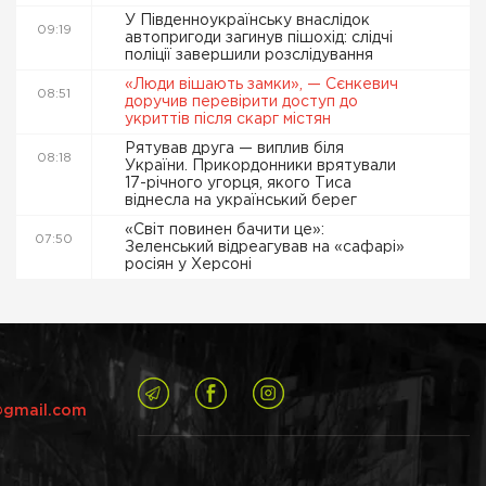
У Південноукраїнську внаслідок
09:19
автопригоди загинув пішохід: слідчі
поліції завершили розслідування
«Люди вішають замки», — Сєнкевич
08:51
доручив перевірити доступ до
укриттів після скарг містян
Рятував друга — виплив біля
08:18
України. Прикордонники врятували
17-річного угорця, якого Тиса
віднесла на український берег
«Світ повинен бачити це»:
07:50
Зеленський відреагував на «сафарі»
росіян у Херсоні
@gmail.com