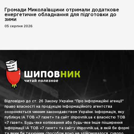
Громади Миколаївщини отримали додаткове
енергетичне обладнання для підготовки до
зими
05 серпня 2026
Відповідно до ст. 26 Закону України "Про інформаційні агенції"
право власності на продукцію інформаційного агентства
охороняється чинним законодавством України. Інформація, яку
публікує ІА ТОВ «7 газет» та сайт shipovnik.ua є власністю ТОВ
«7 газет». Будь-яке копіювання або будь-яке інше поширення
інформації ІА ТОВ «7 газет» та сайту shipovnik.ua, в якій би формі
та яким би технічним способом воно не здійснювалося, суворо