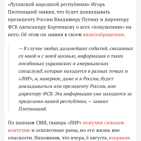
«Луганской народной республики» Игорь
Плотницкий заявил, что будет докладывать
президенту России Владимиру Путину и директору
ФСБ Александру Бортникову о всех «покушениях» на
него. Об этом он заявил в своем
видеообращении
.
— В случае любых дальнейших событий, связанных
со мной и с моей жизнью, информация о таких
пособниках украинских и американских
спецслужб, которые находятся в разных точках и
«ЛНР», и, наверное, даже и в России, будет
докладываться или президенту России, или
директору ФСБ. Эта информация уже находится за
пределами нашей республики, — заявил
Плотницкий.
По данным СМИ, главарь «ЛНР»
получил сильную
контузию
и осколочные раны, но его жизнь вне
опасности. Напомним, что вчера, 6 августа,
взорвали