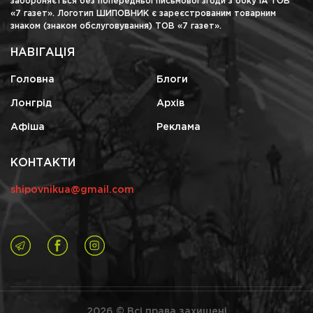
забороняється без попередньої письмової згоди з боку ІА ТОВ
«7 газет». Логотип ШИПОВНИК є зареєстрованим товарним
знаком (знаком обслуговування) ТОВ «7 газет».
НАВІГАЦІЯ
Головна
Блоги
Лонгрід
Архів
Афіша
Реклама
КОНТАКТИ
shipovnikua@gmail.com
2026 © Всі права захищені