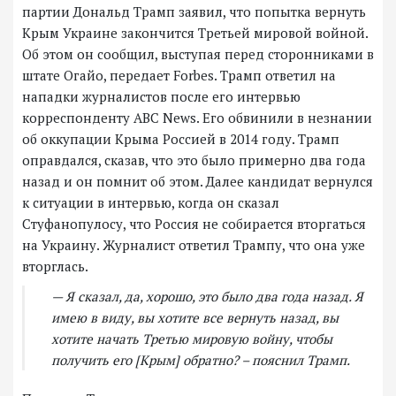
партии Дональд Трамп заявил, что попытка вернуть
Крым Украине закончится Третьей мировой войной.
Об этом он сообщил, выступая перед сторонниками в
штате Огайо, передает Forbes. Трамп ответил на
нападки журналистов после его интервью
корреспонденту ABC News. Его обвинили в незнании
об оккупации Крыма Россией в 2014 году. Трамп
оправдался, сказав, что это было примерно два года
назад и он помнит об этом. Далее кандидат вернулся
к ситуации в интервью, когда он сказал
Стуфанопулосу, что Россия не собирается вторгаться
на Украину. Журналист ответил Трампу, что она уже
вторглась.
— Я сказал, да, хорошо, это было два года назад. Я
имею в виду, вы хотите все вернуть назад, вы
хотите начать Третью мировую войну, чтобы
получить его [Крым] обратно? – пояснил Трамп.